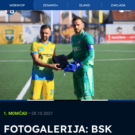
WEBSHOP
DINAMO+
DLAND
ZAKLADA
TOP_BAR.MembershipSuffix
—
28.10.2021
1. MOMČAD
FOTOGALERIJA: BSK