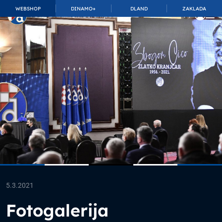
WEBSHOP
DINAMO+
DLAND
ZAKLADA
TOP_BAR.MembershipSuffix
5.3.2021
Fotogalerija