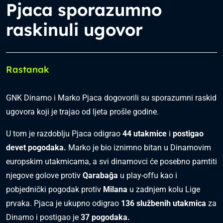
Pjaca sporazumno
raskinuli ugovor
Rastanak
GNK Dinamo i Marko Pjaca dogovorili su sporazumni raskid
ugovora koji je trajao od ljeta prošle godine.
U tom je razdoblju Pjaca odigrao
44 utakmice
i
postigao
devet pogodaka.
Marko je bio iznimno bitan u Dinamovim
europskim utakmicama, a svi dinamovci će posebno pamtiti
njegove golove protiv
Qarabağa
u play-offu kao i
pobjednički pogodak protiv
Milana
u zadnjem kolu Lige
prvaka. Pjaca je ukupno odigrao
136 službenih utakmica
za
Dinamo i postigao je
37 pogodaka.