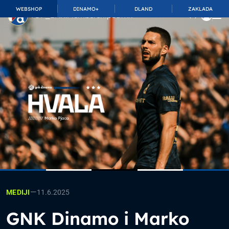
WEBSHOP
DINAMO+
DLAND
ZAKLADA
TOP_BAR.MembershipSuffix
—
11.6.2025
MEDIJI
GNK Dinamo i Marko