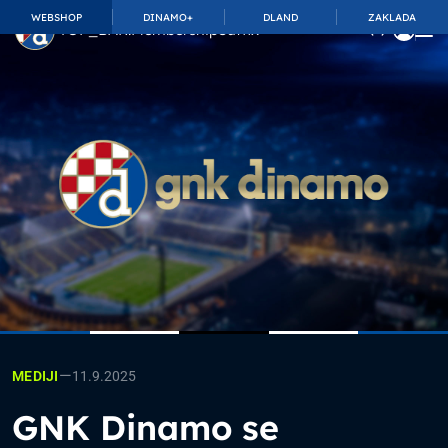
WEBSHOP
DINAMO+
DLAND
ZAKLADA
TOP_BAR.MembershipSuffix
—
11.9.2025
MEDIJI
GNK Dinamo se