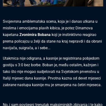
Svojevrsna amblematska scena, koja je i danas utkana u
mislima i emocijama plavih kibica, je potez Dinamova
kapetana
Zvonimira Bobana
koji je instinktivno reagirao
prema policajcu u želji da stane na kraj nepravdi i da obrani
navijača, suigrača, a i sebe...
Utakmica nije odigrana, a kasnije je registrirana pobjedom
gostiju s 3:0 bez borbe. Boban je, među ostalim, kažnjen i
tako što nije mogao sudjelovati na Svjetskom prvenstvu u
Italiji mjesec dana kasnije. Prvotna kazna od devet mjeseci
zabrane nastupa kasnije mu je smanjena na četiri mjeseca.
No, i sam povijesni trenutak maksimirskih zbivanja i te kako