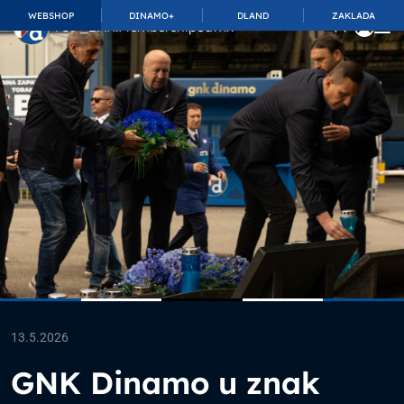
WEBSHOP
DINAMO+
DLAND
ZAKLADA
TOP_BAR.MembershipSuffix
13.5.2026
GNK Dinamo u znak