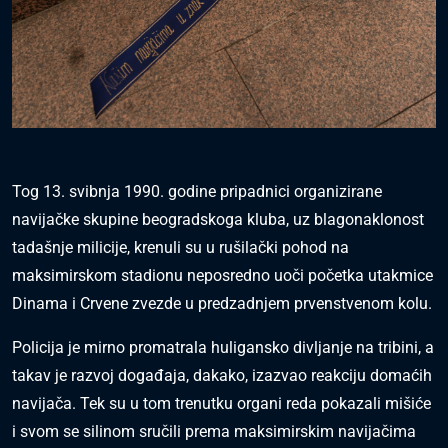
Tog 13. svibnja 1990. godine pripadnici organizirane
navijačke skupine beogradskoga kluba, uz blagonaklonost
tadašnje milicije, krenuli su u rušilački pohod na
maksimirskom stadionu neposredno uoči početka utakmice
Dinama i Crvene zvezde u predzadnjem prvenstvenom kolu.
Policija je mirno promatrala huligansko divljanje na tribini, a
takav je razvoj događaja, dakako, izazvao reakciju domaćih
navijača. Tek su u tom trenutku organi reda pokazali mišiće
i svom se silinom sručili prema maksimirskim navijačima