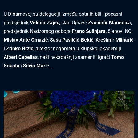
U Dinamovoj su delegaciji između ostalih bili i počasni
predsjednik
Velimir Zajec
, član Uprave
Zvonimir Manenica
,
predsjednik Nadzornog odbora
Frano Šušnjara
, članovi NO
Mislav Ante Omazić
,
Saša Pavličić-Bekić
,
Krešimir Mlinarić
i
Zrinko Hržić
, direktor nogometa u klupskoj akademiji
Albert Capellas
, naši nekadašnji znameniti igrači
Tomo
Šokota
i
Silvio Marić
...