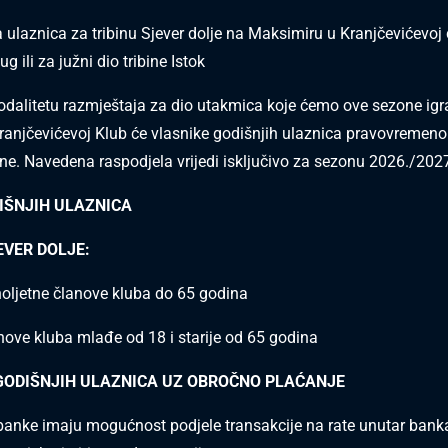
 ulaznica za tribinu Sjever dolje na Maksimiru u Kranjčevićevoj ć
ug ili za južni dio tribine Istok
alitetu razmještaja za dio utakmica koje ćemo ove sezone igra
ranjčevićevoj Klub će vlasnike godišnjih ulaznica pravovremeno 
ne. Navedena raspodjela vrijedi isključivo za sezonu 2026./202
IŠNJIH ULAZNICA
EVER DOLJE:
oljetne članove kluba do 65 godina
nove kluba mlađe od 18 i starije od 65 godina
GODIŠNJIH ULAZNICA UZ OBROČNO PLAĆANJE
 banke imaju mogućnost podjele transakcije na rate unutar bank