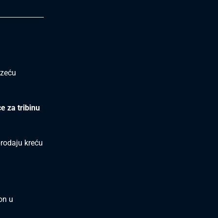
azeću
e za tribinu
prodaju kreću
on u