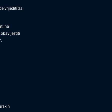
e vrijediti za
ti na
obavijestiti
7.
arskih