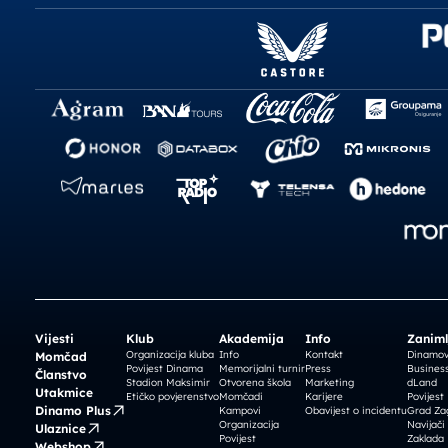
Vijesti
Klub
Akademija
Info
Zaniml
Organizacija kluba
Info
Kontakt
Dinamova
Momčad
Povijest Dinama
Memorijalni turnir
Press
Business
Članstvo
Stadion Maksimir
Otvorena škola
Marketing
dLand
Utakmice
Etičko povjerenstvo
Momčadi
Karijere
Povijest
Dinamo Plus
Kampovi
Obavijest o incidentu
Grad Za
Organizacija
Navijači
Ulaznice
Povijest
Zaklada
Webshop