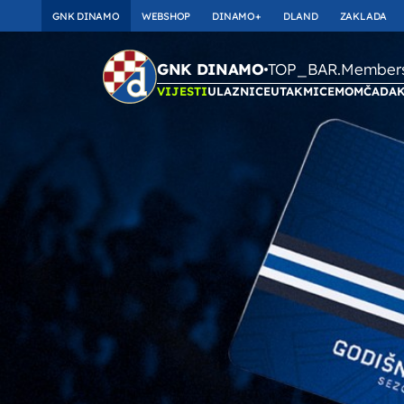
GNK DINAMO
WEBSHOP
DINAMO+
DLAND
ZAKLADA
TOP_BAR.Membersh
GNK DINAMO
VIJESTI
ULAZNICE
UTAKMICE
MOMČAD
A