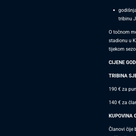
godišnja
tribinu J
O točnom mod
stadionu u K
tijekom sezo
CIJENE GOD
TRIBINA SJ
190 € za pun
140 € za čla
KUPOVINA 
Članovi čije