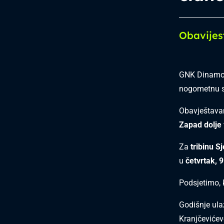
Obavijes
GNK Dinamo j
nogometnu s
Obavještava
Zapad dolje
Za
tribinu S
u
četvrtak, 9
Podsjetimo, 
Godišnje ula
Kranjčevićev