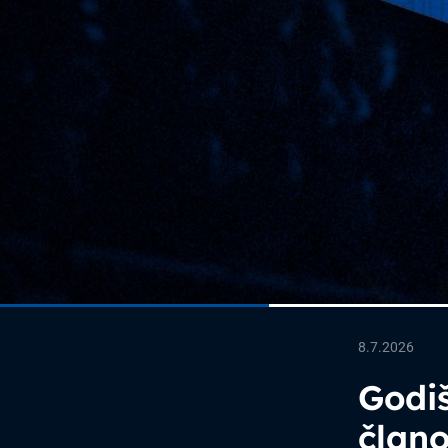
8.7.2026
Godiš
član