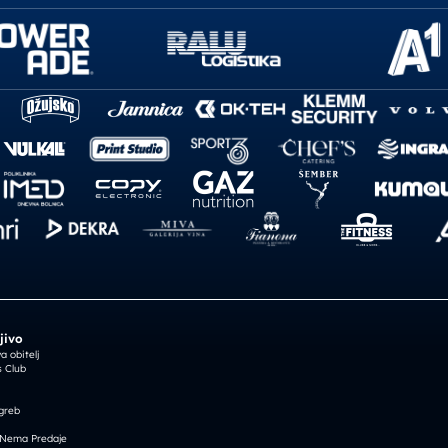
jivo
 obitelj
 Club
greb
 Nema Predaje