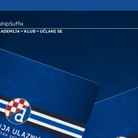
ipSuffix
KADEMIJA
KLUB
UČLANI SE