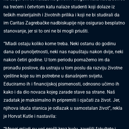
na trećem i četvrtom katu nalaze studenti koji dolaze iz
teških materijalnih i životnih prilika i koji ne bi studirali da
im Caritas Zagrebačke nadbiskupije nije osigurao besplatno
stanovanje, jer si to oni ne bi mogli priušti.
“Mladi ostaju koliko kome treba. Neki ostanu do godinu
dana od punoljetnosti, neki nas napuštaju nakon dvije, neki
nakon četiri godine. U tom periodu pomažemo im da
pronađu poslove, da ustraju u tom poslu da razviju životne
vještine koje su im potrebne u današnjem svijetu.
Educiramo ih i financijskoj pismenosti, odnosno učimo ih
kako i da dio novaca kojeg zarade stave sa strane. Naš
zadatak je maksimalno ih pripremiti i ojačati za život. Jer,
njihova iduća stanica je odlazak u samostalan život”, rekla
je Horvat Kutle i nastavila:
“Mnogi mladi su već prošli kroz kuću, završili fakultete i