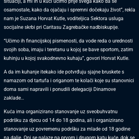
situaciji, a mi ih u kući učimo prije svega kako da se
osamostale, kako da ojačaju i spremni dočekaju život”, rekla
nam je Suzana Horvat Kutle, voditeljica Sektora usluga
socijalne skrbi pri Caritasu Zagrebačke nadbiskupije.
“Učimo ih financijskoj pismenosti, da vode reda o urednosti
svojih soba, imaju i teretanu u kojoj se bave sportom, zatim
kuhinju u kojoj svakodnevno kuhaju”, govori Horvat Kutle.
A da im kuhanje itekako ide potvrđuju sjajne bruskete s
namazom od tartufa i origanom te kolači koje su stanovnici
doma sami napravili i ponudili delegaciji Dinamove
zaklade…
Kuća ima organizirano stanovanje uz sveobuhvatnu
podršku za djecu od 14 do 18 godina, ali i organizirano
stanovanje uz povremenu podršku za mlade od 18 godine
na dalje. Oni se nalaze na prvom i drugom katu kuće, dok se