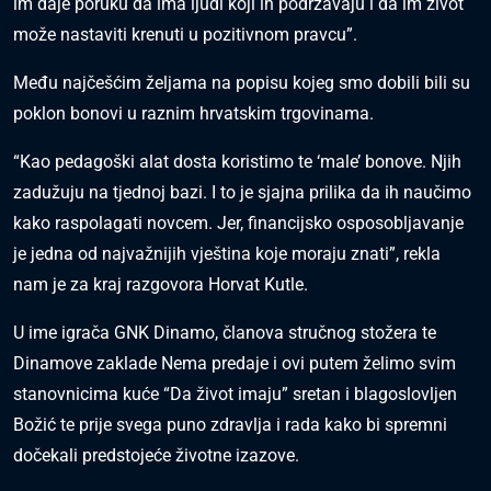
im daje poruku da ima ljudi koji ih podržavaju i da im život
može nastaviti krenuti u pozitivnom pravcu”.
Među najčešćim željama na popisu kojeg smo dobili bili su
poklon bonovi u raznim hrvatskim trgovinama.
“Kao pedagoški alat dosta koristimo te ‘male’ bonove. Njih
zadužuju na tjednoj bazi. I to je sjajna prilika da ih naučimo
kako raspolagati novcem. Jer, financijsko osposobljavanje
je jedna od najvažnijih vještina koje moraju znati”, rekla
nam je za kraj razgovora Horvat Kutle.
U ime igrača GNK Dinamo, članova stručnog stožera te
Dinamove zaklade Nema predaje i ovi putem želimo svim
stanovnicima kuće “Da život imaju” sretan i blagoslovljen
Božić te prije svega puno zdravlja i rada kako bi spremni
dočekali predstojeće životne izazove.