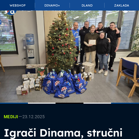
WEBSHOP
DINAMO+
DLAND
ZAKLADA
TOP_BAR.MembershipSuffix
—
23.12.2025
MEDIJI
Igrači Dinama, stručni