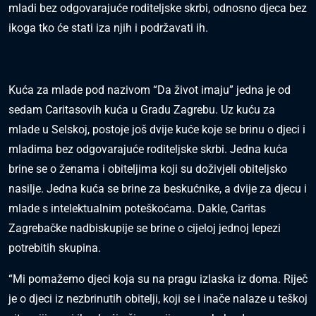
mladi bez odgovarajuće roditeljske skrbi, odnosno djeca bez
ikoga tko će stati iza njih i podržavati ih.
Kuća za mlade pod nazivom “Da život imaju” jedna je od
sedam Caritasovih kuća u Gradu Zagrebu. Uz kuću za
mlade u Selskoj, postoje još dvije kuće koje se brinu o djeci i
mladima bez odgovarajuće roditeljske skrbi. Jedna kuća
brine se o ženama i obiteljima koji su doživjeli obiteljsko
nasilje. Jedna kuća se brine za beskućnike, a dvije za djecu i
mlade s intelektualnim poteškoćama. Dakle, Caritas
Zagrebačke nadbiskupije se brine o cijeloj jednoj lepezi
potrebitih skupina.
“Mi pomažemo djeci koja su na pragu izlaska iz doma. Riječ
je o djeci iz nezbrinutih obitelji, koji se i inače nalaze u teškoj