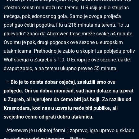
efektno koristi minutažu na terenu. U Rusiji je bio strijelac
trećega, pobjedonosnog gola. Samo je ovoga proljeća
postigao četiri pogotka, i tu u 218 minuta na terenu. To „u
prijevodu“ znači da Atiemwen trese mreže svake 54 minute.
Ovo mu je pak, drugi pogodak ove sezone u europskim
utakmicama. Prethodno je zabio u skupini za pobjedu protiv
Wolfsberga u Zagrebu s 1:0. U Europi je ove sezone, dakle,
dvaput zabio, a na terenu ukupno proveo 55 minuta.
– Bio je to doista dobar osjećaj, zaslužili smo ovu
pobjedu. Oni su dobra momčad, sad nam dolaze na uzvrat
u Zagreb, ali vjerujem da ćemo biti još bolji. Za razliku od
Krasnodara, kod nas u uzvratu neće biti publike, ali
svejedno ćemo odigrati dobru utakmicu.
Atiemwen je u dobroj formi i, zapravo, igra upravo u skladu