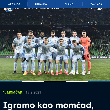
WEBSHOP
DINAMO+
DLAND
ZAKLADA
TOP_BAR.MembershipSuffix
—
19.2.2021
1. MOMČAD
Igramo kao momčad,