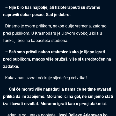
– Nije bilo baš najbolje, ali fizioterapeuti su stvarno
napravili dobar posao. Sad je dobro.
Dinamo je ovom prilikom, nakon dulje vremena, zaigrao i
pred publikom. U Krasnodaru je u ovom dvoboju bila u
funkciji trećina kapaciteta stadiona.
– Baš smo pričali nakon utakmice kako je lijepo igrati
pred publikom, mnogo više pružaš, više si usredotočen na
zadatke.
Kakav nas uzvrat očekuje sljedećeg četvrtka?
– Oni će morati više napadati, a nama će se time otvarati
prilika da im zabijemo. Moramo ići na gol, ne smijemo stati
iza i čuvati rezultat. Moramo igrati kao u prvoj utakmici.
Jedan je od junaka pobjede i
Iyayi Believe Atiemwen
koji