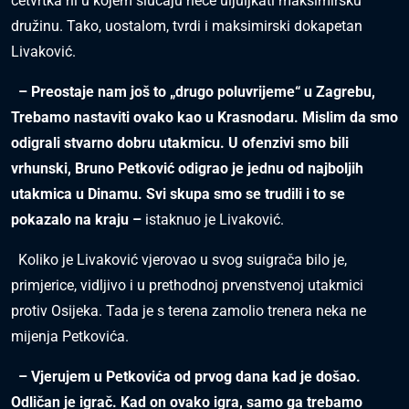
četvrtka ni u kojem slučaju neće uljuljkati maksimirsku
družinu. Tako, uostalom, tvrdi i maksimirski dokapetan
Livaković.
– Preostaje nam još to „drugo poluvrijeme“ u Zagrebu,
Trebamo nastaviti ovako kao u Krasnodaru. Mislim da smo
odigrali stvarno dobru utakmicu. U ofenzivi smo bili
vrhunski, Bruno Petković odigrao je jednu od najboljih
utakmica u Dinamu. Svi skupa smo se trudili i to se
pokazalo na kraju –
istaknuo je Livaković.
Koliko je Livaković vjerovao u svog suigrača bilo je,
primjerice, vidljivo i u prethodnoj prvenstvenoj utakmici
protiv Osijeka. Tada je s terena zamolio trenera neka ne
mijenja Petkovića.
– Vjerujem u Petkovića od prvog dana kad je došao.
Odličan je igrač. Kad on ovako igra, samo ga trebamo