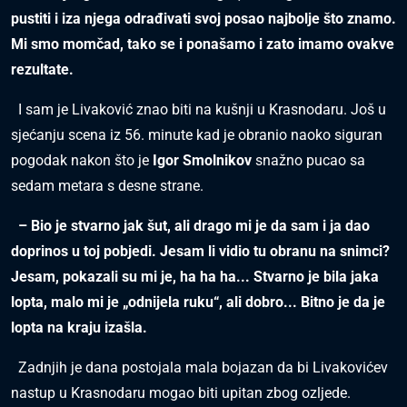
pustiti i iza njega odrađivati svoj posao najbolje što znamo.
Mi smo momčad, tako se i ponašamo i zato imamo ovakve
rezultate.
I sam je Livaković znao biti na kušnji u Krasnodaru. Još u
sjećanju scena iz 56. minute kad je obranio naoko siguran
pogodak nakon što je
Igor Smolnikov
snažno pucao sa
sedam metara s desne strane.
– Bio je stvarno jak šut, ali drago mi je da sam i ja dao
doprinos u toj pobjedi. Jesam li vidio tu obranu na snimci?
Jesam, pokazali su mi je, ha ha ha... Stvarno je bila jaka
lopta, malo mi je „odnijela ruku“, ali dobro... Bitno je da je
lopta na kraju izašla.
Zadnjih je dana postojala mala bojazan da bi Livakovićev
nastup u Krasnodaru mogao biti upitan zbog ozljede.