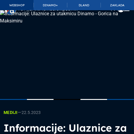
WEBSHOP
DINAMO+
DLAND
ZAKLADA
TOP_BAR.MembershipSuffix
—
22.5.2023
MEDIJI
Informacije: Ulaznice za