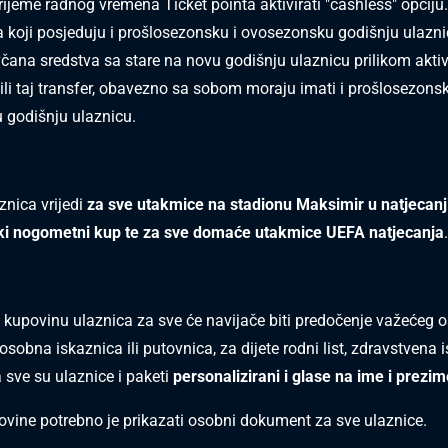
rijeme radnog vremena Ticket pointa aktivirati "cashless" opciju
a koji posjeduju i prošlosezonsku i ovosezonsku godišnju ulaz
včana sredstva sa stare na novu godišnju ulaznicu prilikom aktiva
ili taj transfer, obavezno sa sobom moraju imati i prošlosezonsk
 godišnju ulaznicu.
znica vrijedi
za sve utakmice na stadionu Maksimir u natjecan
ki nogometni kup te za sve domaće utakmice UEFA natjecanja
.
 kupovinu ulaznica za sve će navijače biti predočenje
važećeg 
osobna iskaznica ili putovnica, za dijete rodni list, zdravstvena i
 sve su ulaznice i paketi
personalizirani i glase na ime i prezim
ovine potrebno je prikazati osobni dokument za sve ulaznice.