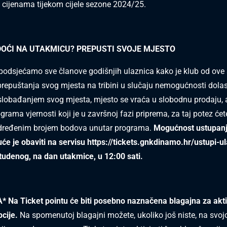
cijenama tijekom cijele sezone 2024/25.
DOĆI NA UTAKMICU? PREPUSTI SVOJE MJESTO
odsjećamo sve članove godišnjih ulaznica kako je klub od ove
epuštanja svog mjesta na tribini u slučaju nemogućnosti dola
lobađanjem svog mjesta, mjesto se vraća u slobodnu prodaju, 
ograma vjernosti koji je u završnoj fazi priprema, za taj potez ćete
dređenim brojem bodova unutar programa.
Mogućnost ustupanj
e je obaviti na servisu
https://tickets.gnkdinamo.hr/ustupi-u
tudenog, na dan utakmice, u 12:00 sati.
Na Ticket pointu će biti posebno naznačena blagajna za akti
pcije.
Na spomenutoj blagajni možete, ukoliko još niste, na svojo