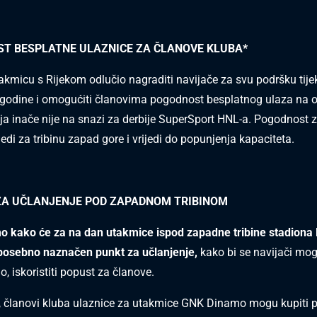
T BESPLATNE ULAZNICE ZA ČLANOVE KLUBA*
takmicu s Rijekom odlučio nagraditi navijače za svu podršku tije
 godine i omogućiti članovima pogodnost besplatnog ulaza na 
ja inače nije na snazi za derbije SuperSport HNL-a. Pogodnost 
edi za tribinu zapad gore i vrijedi do popunjenja kapaciteta.
ZA UČLANJENJE POD ZAPADNOM TRIBINOM
 kako će za na dan utakmice ispod zapadne tribine stadiona
 posebno naznačen punkt za učlanjenje,
kako bi se navijači mogl
o, iskoristiti popust za članove.
 članovi kluba ulaznice za utakmice GNK Dinamo mogu kupiti 