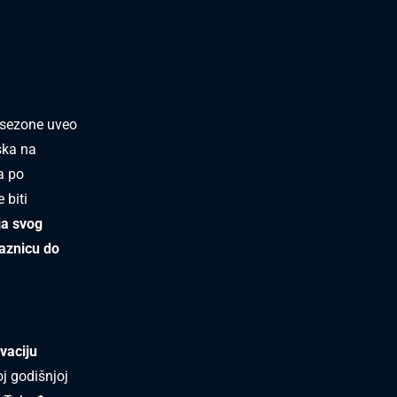
 sezone uveo
ska na
a po
 biti
a svog
laznicu
do
vaciju
j godišnjoj