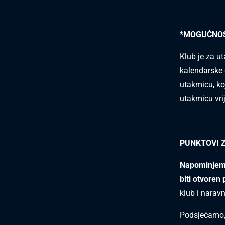
*MOGUĆNOS
Klub je za u
kalendarske
utakmicu, ko
utakmicu vrij
PUNKTOVI 
Napominjemo
biti otvoren
klub i naravn
Podsjećamo,