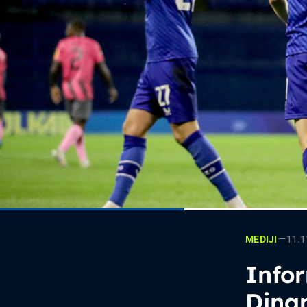
—
11.1
MEDIJI
Infor
Dina