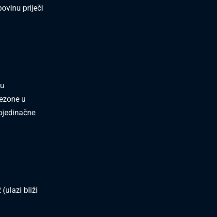
vinu priječi
ju
ezone u
ojedinačne
2
(ulazi bliži