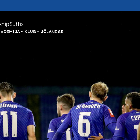
ipSuffix
KADEMIJA
KLUB
UČLANI SE