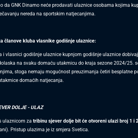
 da GNK Dinamo neće prodavati ulaznice osobama kojima kupo
ečavanju nereda na sportskim natjecanjima.
 članove kluba vlasnike godišnje ulaznice:
a i vlasnici godišnje ulaznice kupnjom godišnje ulaznice dobiva
olaska na svaku domaću utakmicu do kraja sezone 2024/25. s
anjima, stoga
nemaju mogućnost preuzimanja četiri besplatne p
 utakmice domaćih natjecanja
.
EVER DOLJE - ULAZ
 s ulaznicom za
tribinu sjever dolje bit će otvoreni ulazi broj 1 i 
ni). Pristup ulazima je iz smjera Svetica.