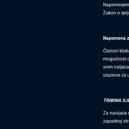
Napominjemo
Zakon o sprj
Napomena za
Članovi klub
mogućnost d
svim natjec
ulaznice za
TRIBINA SJ
Za navijače
zapadnoj stra