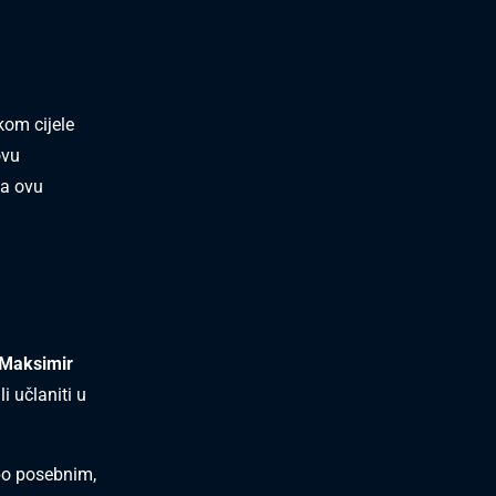
kom cijele
ovu
za ovu
 Maksimir
i učlaniti u
po posebnim,