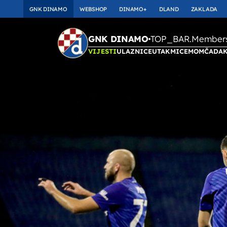
GNK DINAMO
WEBSHOP
DINAMO+
DLAND
ZAKLADA
TOP_BAR.Membersh
GNK DINAMO
VIJESTI
ULAZNICE
UTAKMICE
MOMČAD
A