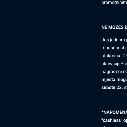
promotivnim 
NE MOŽEŠ 
Još jednom p
mogućnost pr
utakmicu. Os
aktivaciji Pr
nagrađeni o
mjesta moguć
subote 23. s
*NAPOMENA* 
"cashless" o