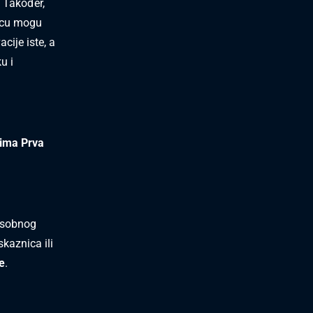
. Također,
nicu mogu
cije iste, a
u i
jima Prva
osobnog
skaznica ili
e
.