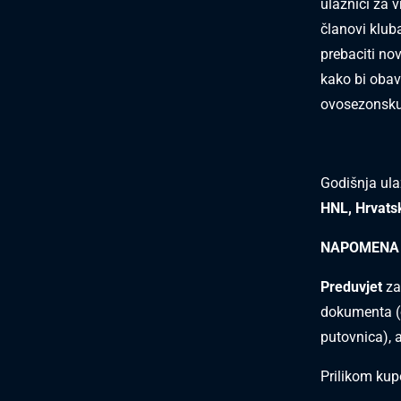
ulaznici za v
članovi klub
prebaciti no
kako bi obav
ovosezonsku
Godišnja ula
HNL, Hrvats
NAPOMENA
Preduvjet
za
dokumenta
(
putovnica), a
Prilikom kup