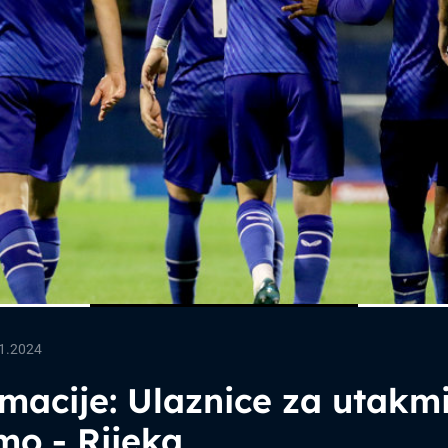
1.2024
macije: Ulaznice za utakm
mo - Rijeka