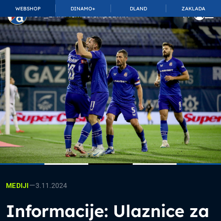
WEBSHOP
DINAMO+
DLAND
ZAKLADA
TOP_BAR.MembershipSuffix
—
3.11.2024
MEDIJI
Informacije: Ulaznice za