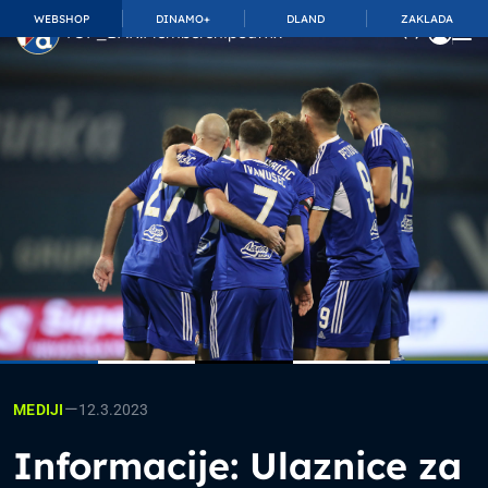
WEBSHOP
DINAMO+
DLAND
ZAKLADA
TOP_BAR.MembershipSuffix
—
12.3.2023
MEDIJI
Informacije: Ulaznice za