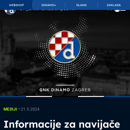
WEBSHOP
DINAMO+
DLAND
ZAKLADA
TOP_BAR.MembershipSuffix
—
21.5.2024
MEDIJI
Informacije za navijače