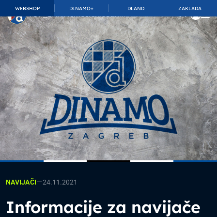
WEBSHOP
DINAMO+
DLAND
ZAKLADA
TOP_BAR.MembershipSuffix
—
24.11.2021
NAVIJAČI
Informacije za navijače