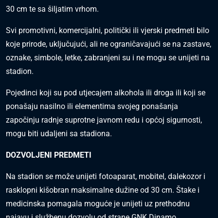
30 cm te sa šiljatim vrhom.
Svi promotivni, komercijalni, politički ili vjerski predmeti bilo
koje prirode, uključujući, ali ne ograničavajući se na zastave,
oznake, simbole, letke, zabranjeni su i ne mogu se unijeti na
stadion.
Pojedinci koji su pod utjecajem alkohola ili droga ili koji se
ponašaju nasilno ili elementima svojeg ponašanja
započinju radnje suprotne javnom redu i općoj sigurnosti,
mogu biti udaljeni sa stadiona.
DOZVOLJENI PREDMETI
Na stadion se može unijeti fotoaparat, mobitel, dalekozor i
rasklopni kišobran maksimalne dužine od 30 cm. Štake i
medicinska pomagala moguće je unijeti uz prethodnu
najavu i službenu dozvolu od strane GNK Dinamo.