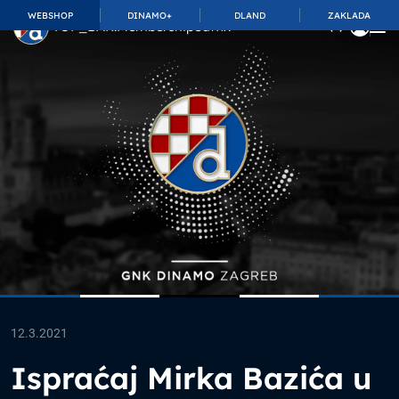
WEBSHOP
DINAMO+
DLAND
ZAKLADA
TOP_BAR.MembershipSuffix
12.3.2021
Ispraćaj Mirka Bazića u