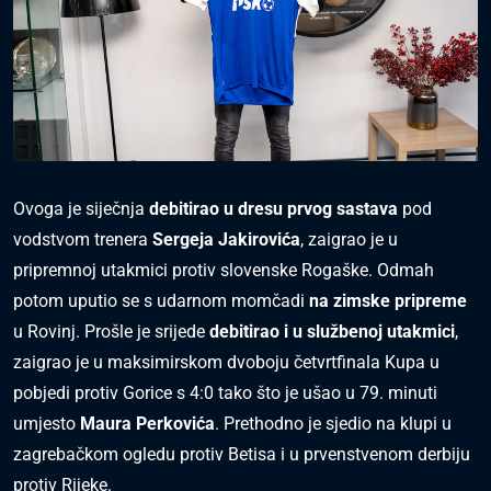
Ovoga je siječnja
debitirao u dresu prvog sastava
pod
vodstvom trenera
Sergeja Jakirovića
, zaigrao je u
pripremnoj utakmici protiv slovenske Rogaške. Odmah
potom uputio se s udarnom momčadi
na zim
s
ke pripreme
u Rovinj. Prošle je srijede
debitirao i u
s
lužbenoj utakmici
,
zaigrao je u maksimirskom dvoboju četvrtfinala Kupa u
pobjedi protiv Gorice s 4:0 tako što je ušao u 79. minuti
umjesto
Maura Perkovića
. Prethodno je sjedio na klupi u
zagrebačkom ogledu protiv Betisa i u prvenstvenom derbiju
protiv Rijeke.