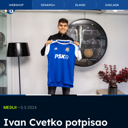
WEBSHOP
DINAMO+
DLAND
ZAKLADA
TOP_BAR.MembershipSuffix
—
5.3.2024
MEDIJI
Ivan Cvetko potpisao