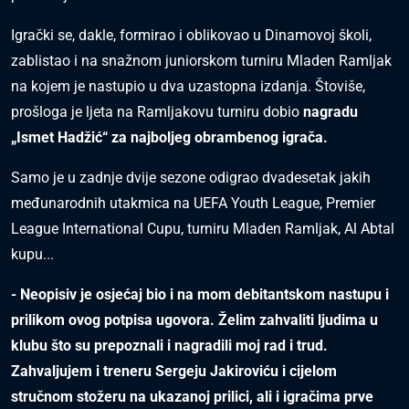
Igrački se, dakle, formirao i oblikovao u Dinamovoj školi,
zablistao i na snažnom juniorskom turniru Mladen Ramljak
na kojem je nastupio u dva uzastopna izdanja. Štoviše,
prošloga je ljeta na Ramljakovu turniru dobio
nagradu
„Ismet Hadžić“ za najboljeg obrambenog igrača.
Samo je u zadnje dvije sezone odigrao dvadesetak jakih
međunarodnih utakmica na UEFA Youth League, Premier
League International Cupu, turniru Mladen Ramljak, Al Abtal
kupu...
- Neopisiv je osjećaj bio i na mom debitantskom nastupu i
prilikom ovog potpisa ugovora. Želim zahvaliti ljudima u
klubu što su prepoznali i nagradili moj rad i trud.
Zahvaljujem i treneru Sergeju Jakiroviću i cijelom
stručnom stožeru na ukazanoj prilici, ali i igračima prve