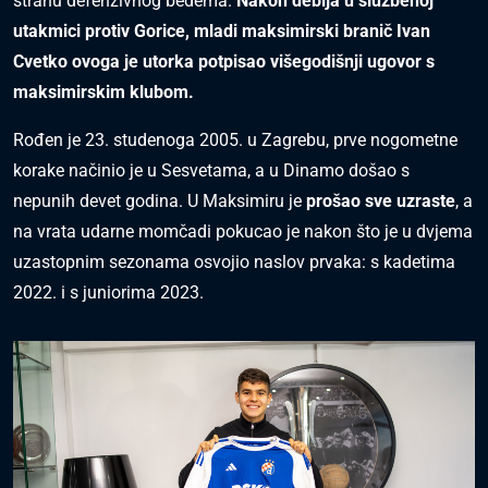
stranu defenzivnog bedema.
Nakon debija u službenoj
utakmici protiv Gorice, mladi maksimirski branič Ivan
Cvetko ovoga je utorka potpisao višegodišnji ugovor s
maksimirskim klubom.
Rođen je 23. studenoga 2005. u Zagrebu, prve nogometne
korake načinio je u Sesvetama, a u Dinamo došao s
nepunih devet godina. U Maksimiru je
prošao
s
ve uzras
te
, a
na vrata udarne momčadi pokucao je nakon što je u dvjema
uzastopnim sezonama osvojio naslov prvaka: s kadetima
2022. i s juniorima 2023.