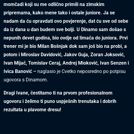
momčadi koji su me odlično primili na zimskim
pripremama, kako mene tako i ostale juniore. Ja se
nadam da ću opravdati ovo povjerenje, dat ću sve od sebe
da iz dana u dan budem sve bolji. U Dinamo sam došao s
nepunih devet godina, bio ovdje od limača do juniora. Prvi
trener mi je bio Milan Bošnjak dok sam još bio na probi, a
potom i Miroslav Davidović, Jakov Guja, Zoran Joksović,
Ivan Mijač, Tomislav Ceraj, Andrej Mioković, Ivan Senzen i
Ivica Banović –
naglasio je Cvetko neposredno po potpisu
ugovora s Dinamom.
Dragi Ivane, čestitamo ti na prvom profesionalnom
ugovoru i želimo ti puno uspješnih trenutaka i dobrih
rezultata u plavome dresu!