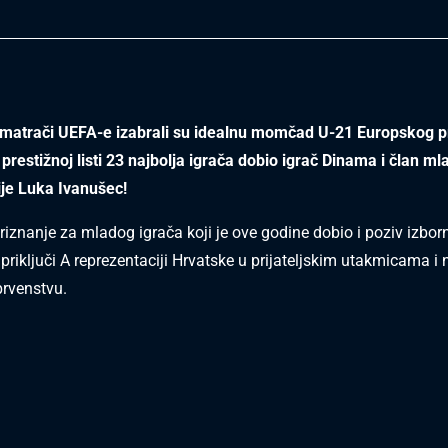
omatrači UEFA-e izabrali su idealnu momčad U-21 Europskog p
 prestižnoj listi 23 najbolja igrača dobio igrač Dinama i član ml
je Luka Ivanušec!
priznanje za mladog igrača koji je ove godine dobio i poziv izbor
priključi A reprezentaciji Hrvatske u prijateljskim utakmicama i 
rvenstvu.