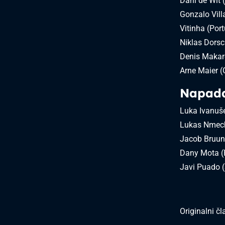
Dani de Wit 
Gonzalo Vill
Vitinha (Por
Niklas Dors
Denis Makar
Arne Maier 
Napada
Luka Ivanuše
Lukas Nmec
Jacob Bruun
Dany Mota (
Javi Puado 
Originalni č