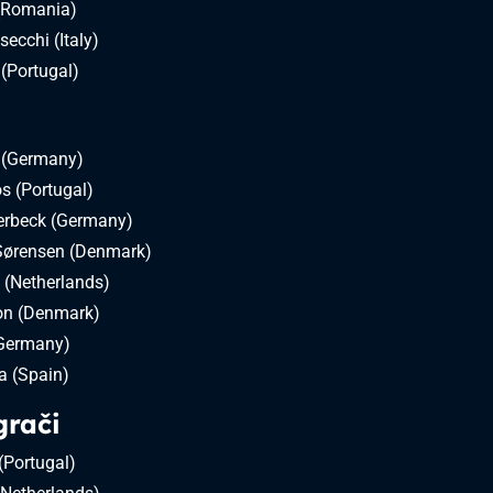
 (Romania)
ecchi (Italy)
(Portugal)
 (Germany)
s (Portugal)
terbeck (Germany)
ørensen (Denmark)
 (Netherlands)
son (Denmark)
(Germany)
a (Spain)
grači
(Portugal)