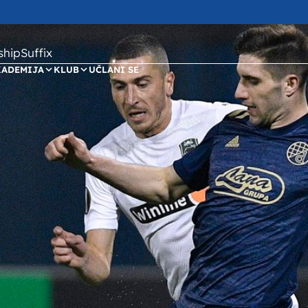
ipSuffix
KADEMIJA
KLUB
UČLANI SE