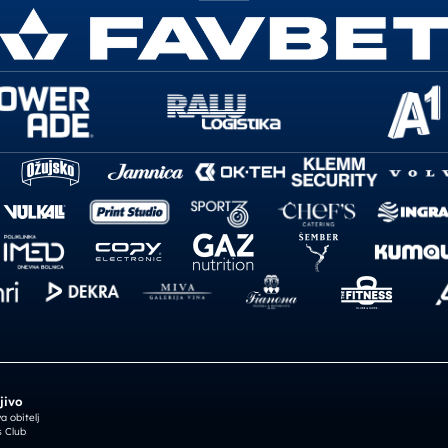
jivo
 obitelj
 Club