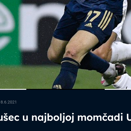
—
8.6.2021
ušec u najboljoj momčadi 