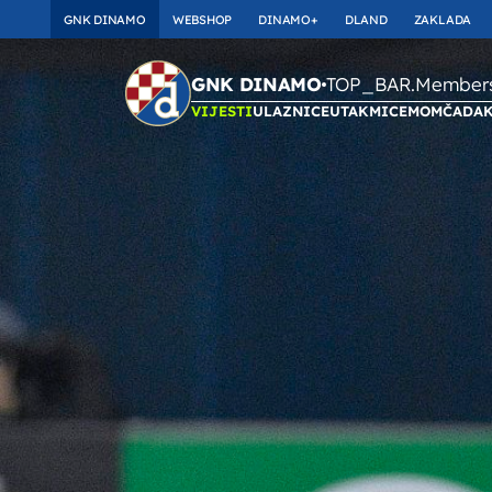
GNK DINAMO
WEBSHOP
DINAMO+
DLAND
ZAKLADA
TOP_BAR.Membersh
GNK DINAMO
VIJESTI
ULAZNICE
UTAKMICE
MOMČAD
A