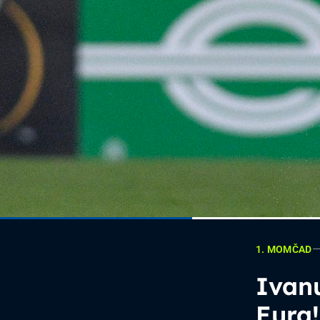
1. MOMČAD
Ivan
Eura!