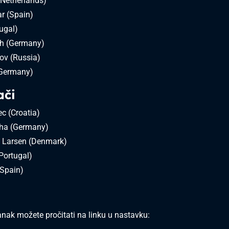
(Netherlands)
ar (Spain)
tugal)
ch (Germany)
ov (Russia)
(Germany)
či
c (Croatia)
ha (Germany)
 Larsen (Denmark)
Portugal)
(Spain)
lanak možete pročitati na linku u nastavku: