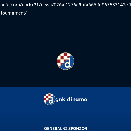
.uefa.com/under21/news/026a-1276a9bfa665-fd967533142c-100
e-tournament/
gnk dinamo
GENERALNI SPONZOR