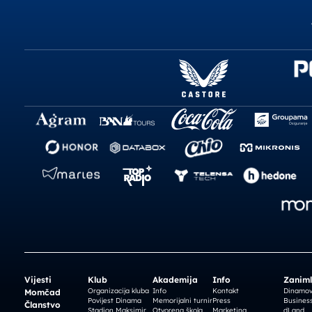
Vijesti
Klub
Akademija
Info
Zaniml
Organizacija kluba
Info
Kontakt
Dinamova
Momčad
Povijest Dinama
Memorijalni turnir
Press
Business
Članstvo
Stadion Maksimir
Otvorena škola
Marketing
dLand