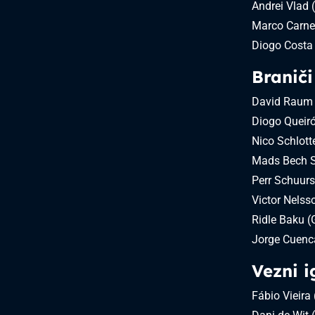
Andrei Vlad
Marco Carnes
Diogo Costa 
Braniči
David Raum
Diogo Queiró
Nico Schlot
Mads Bech S
Perr Schuurs
Victor Nels
Ridle Baku 
Jorge Cuenc
Vezni i
Fábio Vieira 