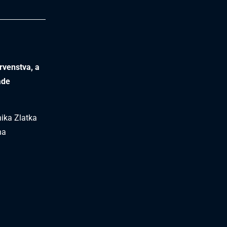
rvenstva, a
ade
nika Zlatka
na