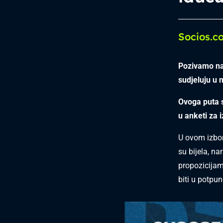
Socios.c
Pozivamo nav
sudjeluju u 
Ovoga puta s
u anketi za 
U ovom izbor
su bijela, na
propozicijam
biti u potpu