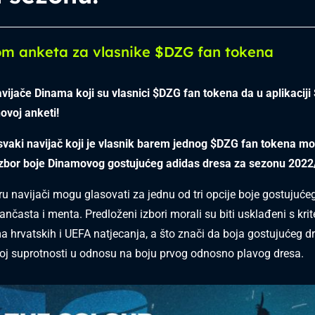
om anketa za vlasnike $DZG fan tokena
ijače Dinama koji su vlasnici
$DZG fan tokena da u aplikacij
novoj anketi!
vaki navijač koji je vlasnik barem jednog $DZG fan tokena mo
izbor boje Dinamovog gostujućeg adidas dresa za sezonu 2022
u navijači mogu glasovati za jednu od tri opcije boje gostujućeg
rančasta i menta. Predloženi izbori morali su biti usklađeni s krite
a hrvatskih i UEFA natjecanja, a što znači da boja gostujućeg 
noj suprotnosti u odnosu na boju prvog odnosno plavog dresa.