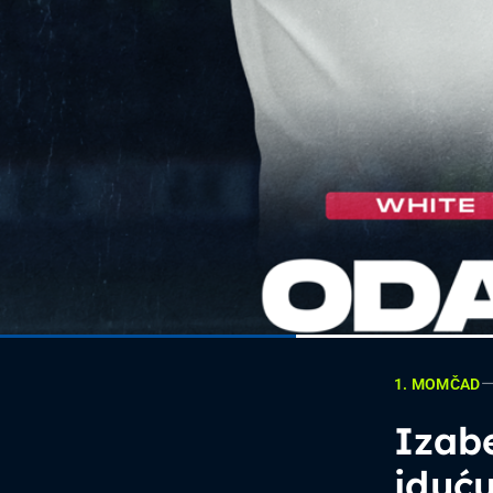
1. MOMČAD
Izabe
iduću