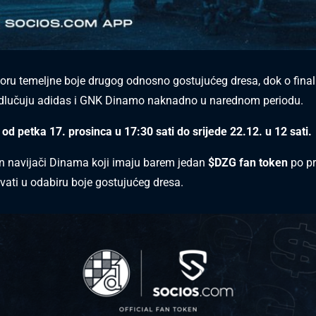
boru temeljne boje drugog odnosno gostujućeg dresa, dok o fina
odlučuju adidas i GNK Dinamo naknadno u narednom periodu.
 od petka 17. prosinca u 17:30 sati do srijede 22.12. u 12 sati.
n navijači Dinama koji imaju barem jedan
$DZG fan token
po pr
vati u odabiru boje gostujućeg dresa.