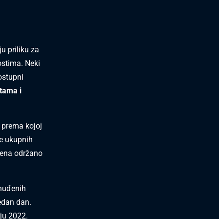
u priliku za
stima. Neki
ostupni
tama i
 prema kojoj
e ukupnih
erena održano
onuđenih
edan dan.
ju 2022.