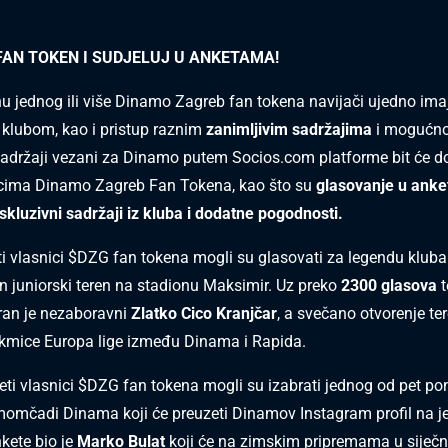
FAN TOKEN I SUDJELUJ U ANKETAMA!
u jednog ili više Dinamo Zagreb fan tokena navijači ujedno imaj
 klubom, kao i pristup raznim
zanimljivim sadržajima
i mogućno
sadržaji vezani za Dinamo putem Socios.com platforme bit će d
cima Dinamo Zagreb Fan Tokena, kao što su
glasovanje u anke
skluzivni sadržaji iz kluba i dodatne pogodnosti.
ti vlasnici $DZG fan tokena mogli su glasovati za legendu kluba
an juniorski teren na stadionu Maksimir. Uz preko
2300 glasova
t
ran je nezaboravni
Zlatko Cico Kranjčar
, a svečano otvorenje t
kmice Europa lige između Dinama i Rapida.
eti vlasnici $DZG fan tokena mogli su izabrati jednog od pet p
momčadi Dinama koji će preuzeti Dinamov Instagram profil na j
kete bio je
Marko Bulat
koji će na zimskim pripremama u siječn