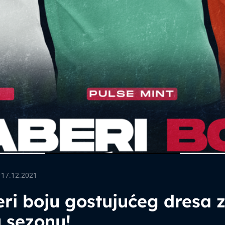
—
17.12.2021
ri boju gostujućeg dresa 
 sezonu!