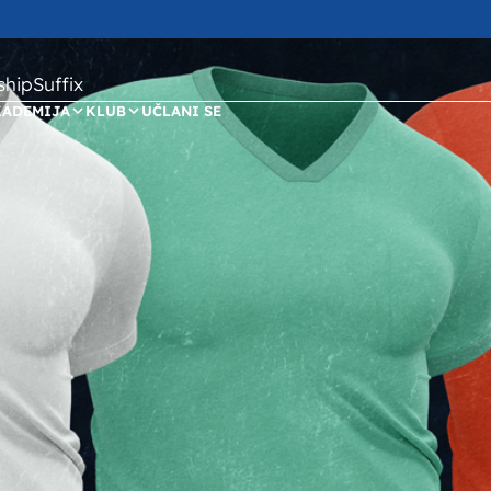
ipSuffix
KADEMIJA
KLUB
UČLANI SE