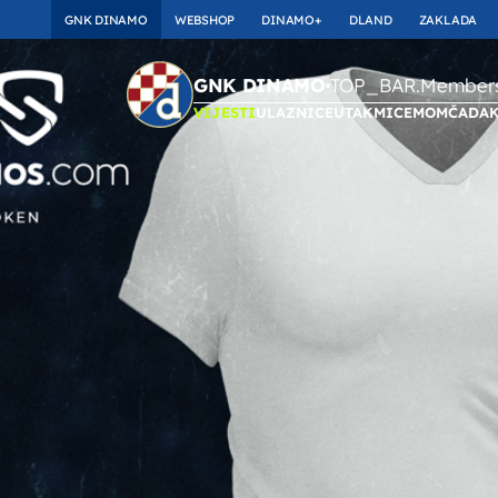
GNK DINAMO
WEBSHOP
DINAMO+
DLAND
ZAKLADA
TOP_BAR.Membersh
GNK DINAMO
VIJESTI
ULAZNICE
UTAKMICE
MOMČAD
A