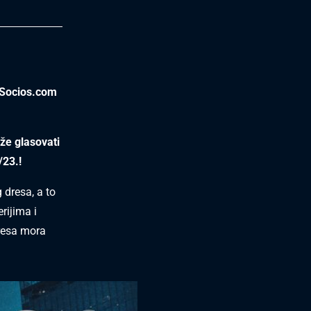
i Socios.com
že glasovati
/23.!
 dresa, a to
rijima i
dresa mora