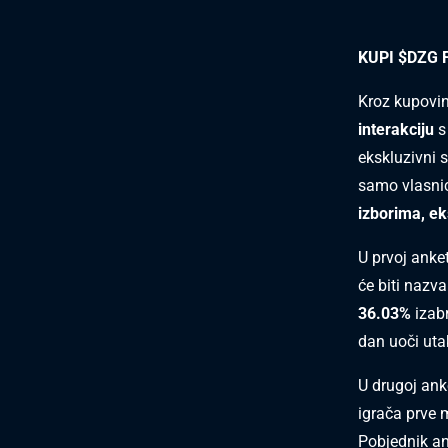
KUPI $DZG 
Kroz kupovin
interakciju
s
ekskluzivni 
samo vlasni
izborima, ek
U prvoj anke
će biti nazv
36.03%
izab
dan uoči uta
U drugoj ank
igrača prve 
Pobjednik an