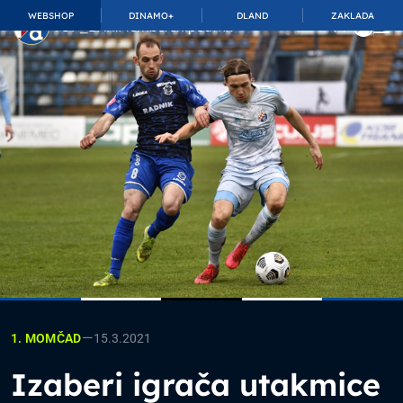
WEBSHOP
DINAMO+
DLAND
ZAKLADA
TOP_BAR.MembershipSuffix
—
15.3.2021
1. MOMČAD
Izaberi igrača utakmice