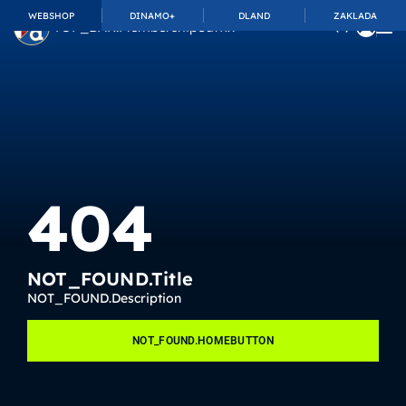
WEBSHOP
DINAMO+
DLAND
ZAKLADA
TOP_BAR.MembershipSuffix
404
NOT_FOUND.Title
NOT_FOUND.Description
NOT_FOUND.HOMEBUTTON