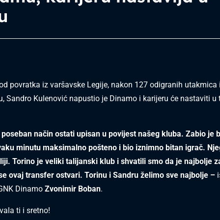
u
od povratka iz varšavske Legije, nakon 127 odigranih utakmica 
, Sandro Kulenović napustio je Dinamo i karijeru će nastaviti u
 poseban način ostati upisan u povijest našeg kluba. Zabio je b
vaku minutu maksimalno pošteno i bio iznimno bitan igrač. Nje
aliji. Torino je veliki talijanski klub i shvatili smo da je najbolje
se ovaj transfer ostvari. Torinu i Sandru želimo sve najbolje –
i
k GNK Dinamo
Zvonimir Boban
.
ala ti i sretno!