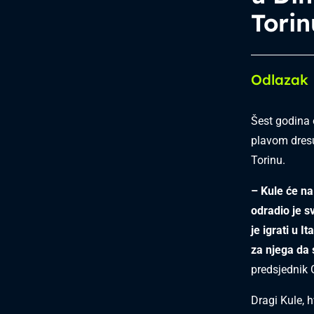
Torin
Odlazak
Šest godina 
plavom dresu
Torinu.
– Kule će na
odradio je s
je igrati u It
za njega da 
predsjedni
Dragi Kule, hv