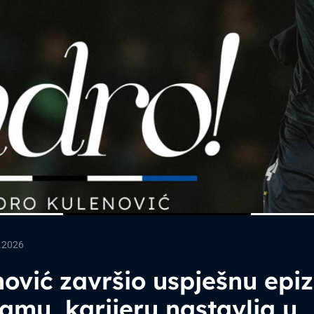
.2026
ović završio uspješnu epi
amu, karijeru nastavlja u