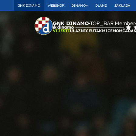
GNK DINAMO
WEBSHOP
DINAMO+
DLAND
ZAKLADA
TOP_BAR.Membersh
GNK DINAMO
VIJESTI
ULAZNICE
UTAKMICE
MOMČAD
A