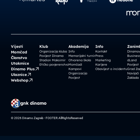
Vijesti
Klub
Akademija
Info
Zaniml
Organizacija kluba
Info
Kontakt
Dinamova
Momčad
Povijest Dinama
Memorijalni turnir
Press
Business
Članstvo
Stadion Maksimir
Otvorena škola
Marketing
dLand
Utakmice
Etičko povjerenstvo
Momčadi
Karijere
Povijest
Dinamo Plus
Kampovi
Obavijest o incidentu
Grad Za
Organizacija
Navijači
Ulaznice
Povijest
Zaklada
Webshop
gnk dinamo
© 2026 Dinamo Zagreb - FOOTER.AllRightsReserved