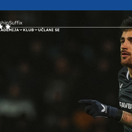
ipSuffix
KADEMIJA
KLUB
UČLANI SE