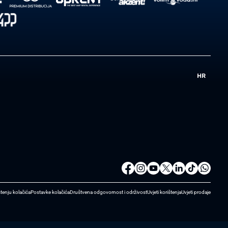
HR
štenju kolačića
Postavke kolačića
Društvena odgovornost i održivost
Uvjeti korištenja
Uvjeti prodaje