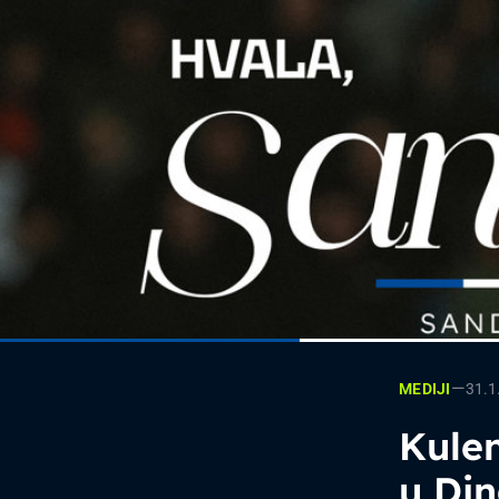
—
31.1
MEDIJI
Kulen
u Din