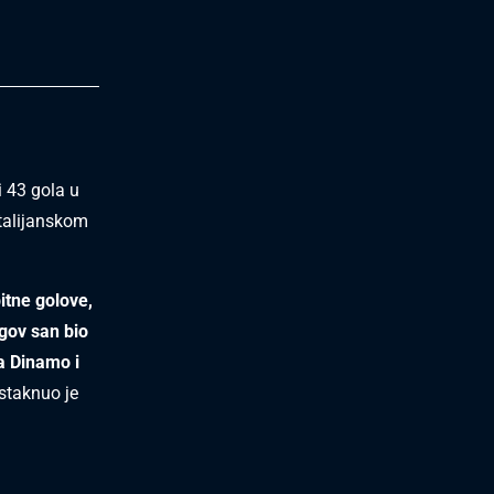
i 43 gola u
 talijanskom
itne golove,
gov san bio
 za Dinamo i
staknuo je