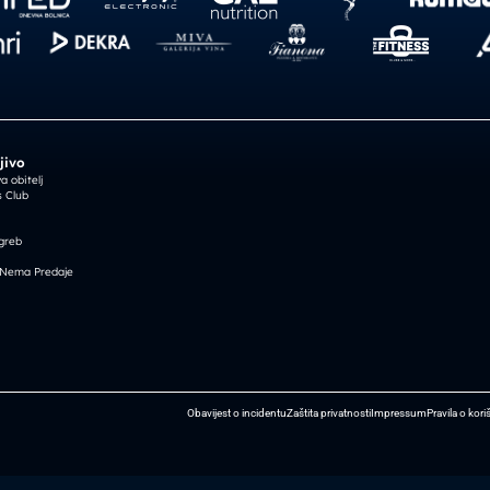
jivo
 obitelj
 Club
greb
 Nema Predaje
Obavijest o incidentu
Zaštita privatnosti
Impressum
Pravila o kori