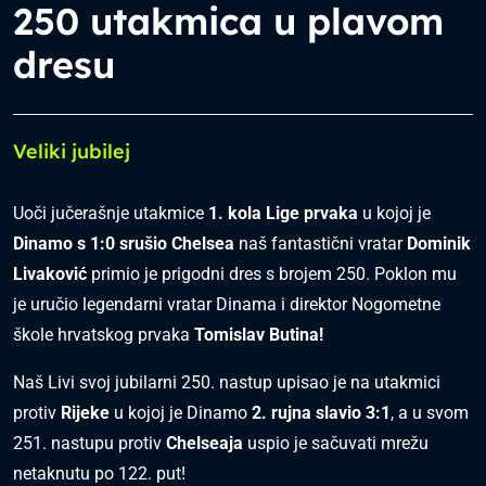
250 utakmica u plavom
dresu
Veliki jubilej
Uoči jučerašnje utakmice
1. kola Lige prvaka
u kojoj je
Dinamo s 1:0 srušio Chelsea
naš fantastični vratar
Dominik
Livaković
primio je prigodni dres s brojem 250. Poklon mu
je uručio legendarni vratar Dinama i direktor Nogometne
škole hrvatskog prvaka
Tomislav Butina!
Naš Livi svoj jubilarni 250. nastup upisao je na utakmici
protiv
Rijeke
u kojoj je Dinamo
2. rujna slavio 3:1
, a u svom
251. nastupu protiv
Chelseaja
uspio je sačuvati mrežu
netaknutu po 122. put!