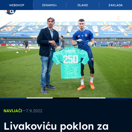
WEBSHOP
DINAMO+
DLAND
ZAKLADA
TOP_BAR.MembershipSuffix
—
7.9.2022
NAVIJAČI
Livakoviću poklon za