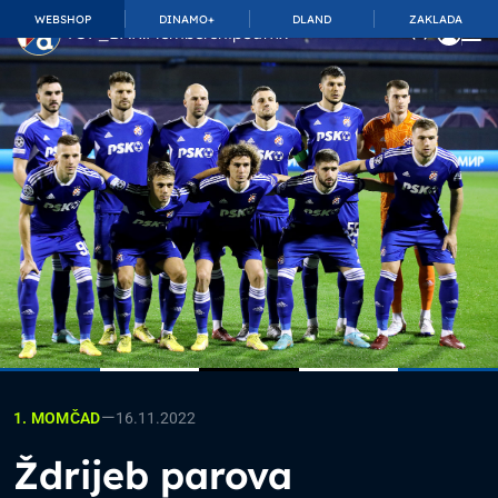
WEBSHOP
DINAMO+
DLAND
ZAKLADA
TOP_BAR.MembershipSuffix
—
16.11.2022
1. MOMČAD
Ždrijeb parova