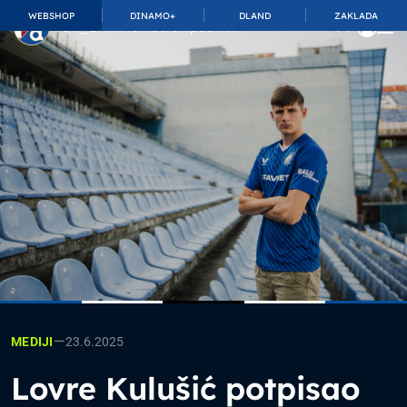
WEBSHOP
DINAMO+
DLAND
ZAKLADA
TOP_BAR.MembershipSuffix
—
23.6.2025
MEDIJI
Lovre Kulušić potpisao