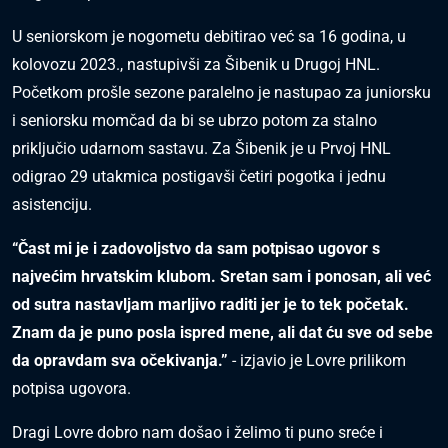
U seniorskom je nogometu debitirao već sa 16 godina, u
kolovozu 2023., nastupivši za Šibenik u Drugoj HNL.
Početkom prošle sezone paralelno je nastupao za juniorsku
i seniorsku momčad da bi se ubrzo potom za stalno
priključio udarnom sastavu. Za Šibenik je u Prvoj HNL
odigrao 29 utakmica postigavši četiri pogotka i jednu
asistenciju.
“Čast mi je i zadovoljstvo da sam potpisao ugovor s
najvećim hrvatskim klubom. Sretan sam i ponosan, ali već
od sutra nastavljam marljivo raditi jer je to tek početak.
Znam da je puno posla ispred mene, ali dat ću sve od sebe
da opravdam sva očekivanja.”
- izjavio je Lovre prilikom
potpisa ugovora.
Dragi Lovre dobro nam došao i želimo ti puno sreće i