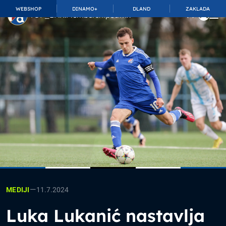
WEBSHOP
DINAMO+
DLAND
ZAKLADA
TOP_BAR.MembershipSuffix
—
11.7.2024
MEDIJI
Luka Lukanić nastavlja