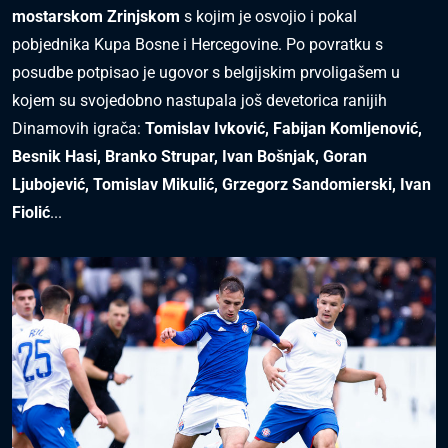
mos
tars
kom Zrinjs
kom
s kojim je osvojio i pokal
pobjednika Kupa Bosne i Hercegovine. Po povratku s
posudbe potpisao je ugovor s belgijskim prvoligašem u
kojem su svojedobno nastupala još devetorica ranijih
Dinamovih igrača:
Tomi
s
lav Ivković, Fabijan Komljenović,
Besnik Hasi,
Branko Strupar, Ivan Bošnjak, Goran
Ljubojević, Tomis
lav Mikulić, Grzegorz Sandomiers
ki, Ivan
Fiolić
...