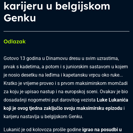
karijeru u belgijskom
Genku
Odlazak
Gotovo 13 godina u Dinamovu dresu u svim uzrastima,
prvak s kadetima, a potom i s juniorskim sastavom u kojem
je nosio desetku na leđima i kapetansku vrpcu oko ruke...
Kratko je vrijeme proveo i s prvom maksimirskom momčadi
za koju je upisao nastup i na europskoj sceni. Ovakav je bio
dosadašnji nogometni put darovitog vezista
Luke Lukanića
koji je ovog tjedna zaključio
s
voju maks
imirs
ku epizodu
i
karijeru nastavlja u belgijskom Genku.
Lukanić je od kolovoza prošle godine
igrao na po
s
udbi u