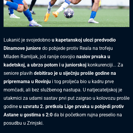
Lukanić je svojedobno
u kapetanskoj ulozi predvodio
Dinamove juniore
do pobjede protiv Reala na trofeju
Mladen Ramljak, još ranije osvojio
na
s
lov prvaka u
kadets
koj, a ubrzo potom i u juniors
koj
konkurenciji... Za
seniore plavih
debitirao je u
s
iječnju prošle godine na
pripremama u Rovinju
i tog proljeća bio u kadru prve
momčadi, ali bez službenog nastupa. U natjecateljskoj je
utakmici za udarni sastav prvi put zaigrao u kolovozu prošle
godine
u uzvratu 2. pretkola Lige prvaka u pobjedi protiv
A
s
tane u gos
tima s
2:0
da bi početkom rujna preselio na
posudbu u Zrinjski.