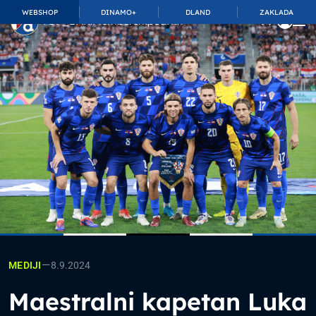
WEBSHOP
DINAMO+
DLAND
ZAKLADA
TOP_BAR.MembershipSuffix
—
8.9.2024
MEDIJI
Maestralni kapetan Luka