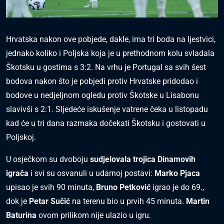
Hrvatska nakon ove pobjede, dakle, ima tri boda na ljestvici,
jednako koliko i Poljska koja je u prethodnom kolu svladala
Škotsku u gostima s 3:2. Na vrhu je Portugal sa svih šest
bodova nakon što je pobjedi protiv Hrvatske pridodao i
bodove u nedjeljnom ogledu protiv Škotske u Lisabonu
slavivši s 2:1. Sljedeće iskušenje vatrene čeka u listopadu
kad će u tri dana razmaka dočekati Škotsku i gostovati u
Poljskoj.
U osječkom su dvoboju
sudjelovala trojica Dinamovih
igrača
i svi su osvanuli u udarnoj postavi:
Marko Pjaca
upisao je svih 90 minuta,
Bruno Petković
igrao je do 69.,
dok je
Petar Sučić
na terenu bio u prvih 45 minuta.
Martin
Baturina
ovom prilikom nije ulazio u igru.