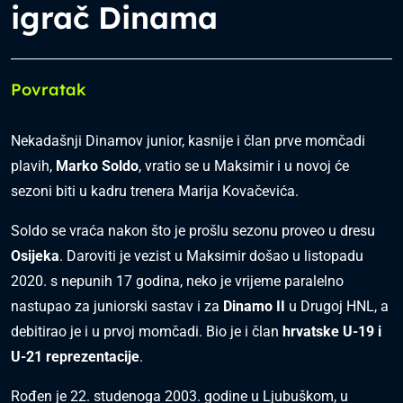
igrač Dinama
Povratak
Nekadašnji Dinamov junior, kasnije i član prve momčadi
plavih,
Marko Soldo
, vratio se u Maksimir i u novoj će
sezoni biti u kadru trenera Marija Kovačevića.
Soldo se vraća nakon što je prošlu sezonu proveo u dresu
Osijeka
. Daroviti je vezist u Maksimir došao u listopadu
2020. s nepunih 17 godina, neko je vrijeme paralelno
nastupao za juniorski sastav i za
Dinamo II
u Drugoj HNL, a
debitirao je i u prvoj momčadi. Bio je i član
hrvatske U-19 i
U-21 reprezentacije
.
Rođen je 22. studenoga 2003. godine u Ljubuškom, u