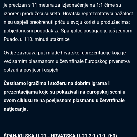
je precizan s 11 metara za izjednačenje na 1:1 čime su
izboreni produžeci susreta. Hrvatski reprezentativci nažalost
nisu uspjeli preokrenuti priču u svoju korist u produžecima;
pobjedonosni pogodak za Španjolce postigao je još jednom
Puado, u 110. minuti utakmice.
Ovdje završava put mlade hrvatske reprezentacije koja je
već samim plasmanom u četvrtfinale Europskog prvenstva
ostvarila povijesni uspjeh.
Čestitamo igračima i stožeru na dobrim igrama i
prezentacijama koje su pokazivali na europskoj sceni u
ovom ciklusu te na povijesnom plasmanu u četvrtfinale
natjecanja.
ŠPANJOLSKA U-21 - HRVATSKA U-21 2:1 (1:1, 0:0)