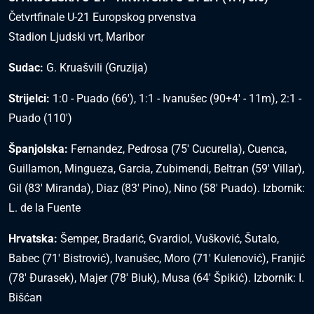
Četvrtfinale U-21 Europskog prvenstva
Stadion Ljudski vrt, Maribor
Sudac:
G. Kruašvili (Gruzija)
Strijelci:
1:0 - Puado (66'), 1:1 - Ivanušec (90+4' - 11m), 2:1 -
Puado (110')
Španjolska:
Fernandez, Pedrosa (75' Cucurella), Cuenca,
Guillamon, Mingueza, Garcia, Zubimendi, Beltran (59' Villar),
Gil (83' Miranda), Diaz (83' Pino), Nino (58' Puado). Izbornik:
L. de la Fuente
Hrvatska:
Šemper, Bradarić, Gvardiol, Vušković, Šutalo,
Babec (71' Bistrović), Ivanušec, Moro (71' Kulenović), Franjić
(78' Đurasek), Majer (78' Biuk), Musa (64' Špikić). Izbornik: I.
Bišćan