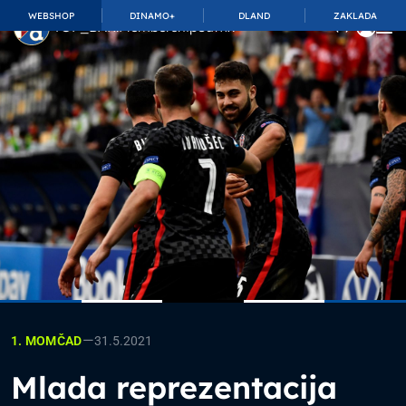
WEBSHOP
DINAMO+
DLAND
ZAKLADA
TOP_BAR.MembershipSuffix
—
31.5.2021
1. MOMČAD
Mlada reprezentacija