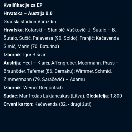
Kvalifikacije za EP
Hrvatska – Austrija 0:0
Gradski stadion Varaždin
Hrvatska
: Kotarski – Stanišić, Vušković. J. Šutalo – B.
Šutalo, Sučić, Palaversa (90. Soldo), Franjić; Kačavenda –
Šimić, Marin (70. Baturina)
Izbornik
: Igor Bišćan
Austrija
: Hedl – Klarer, Affengruber, Moormann, Prass –
Braunöder, Taferner (86. Demaku); Wimmer, Schmid,
Zimmermann (79. Saračević) – Adamu
Izbornik
: Werner Gregoritsch
Sudac
: Manfredas Lukjancukas (Litva),
Gledatelja
: 1.800
Crveni karton
: Kačavenda (82. - drugi žuti)