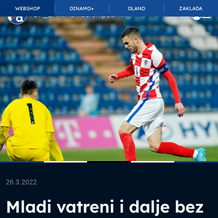
WEBSHOP
DINAMO+
DLAND
ZAKLADA
TOP_BAR.MembershipSuffix
26.3.2022
Mladi vatreni i dalje bez