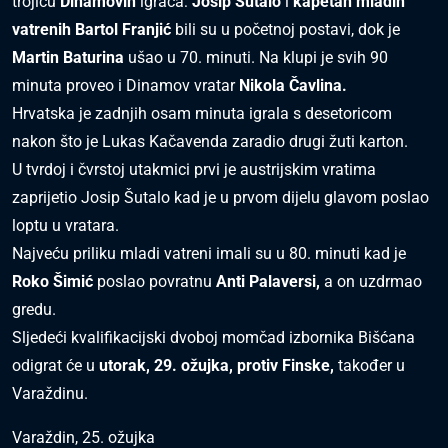
trojicu
Dinamovih
igrača:
Josip Šutalo
i
kapetan mladih
vatrenih Bartol Franjić
bili su u početnoj postavi, dok je
Martin Baturina
ušao u 70. minuti. Na klupi je svih 90
minuta proveo i Dinamov vratar
Nikola Čavlina.
Hrvatska je zadnjih osam minuta igrala s desetoricom
nakon što je Lukas Kačavenda zaradio drugi žuti karton.
U tvrdoj i čvrstoj utakmici prvi je austrijskim vratima
zaprijetio Josip Šutalo kad je u prvom dijelu glavom poslao
loptu u vratara.
Najveću priliku mladi vatreni imali su u 80. minuti kad je
Roko Šimić
poslao povratnu
Anti Palaversi,
a on uzdrmao
gredu.
Sljedeći kvalifikacijski dvoboj momčad izbornika Bišćana
odigrat će u
utorak, 29. ožujka, protiv Finske,
također u
Varaždinu.
Varaždin, 25. ožujka