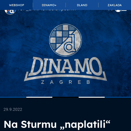
WEBSHOP
DINAMO+
DLAND
ZAKLADA
TOP_BAR.MembershipSuffix
29.9.2022
Na Sturmu „naplatili“