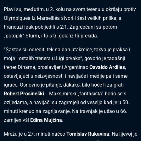
Plavi su, međutim, u 2. kolu na svom terenu u okršaju protiv
Olympiquea iz Marseillea stvorili šest velikih prilika, a
Francuzi ipak pobijedili s 2:1. Zagrepčani su potom
„potopili“ Sturm, i to s tri gola iz tri prekida.
“Sastav ću odrediti tek na dan utakmice, takva je praksa i
moja i ostalih trenera u Ligi prvaka“, govorio je tadašnji
trener Dinama, proslavljeni Argentinac
Osvaldo Ardiles
,
ostavljajući u neizvjesnosti i navijače i medije pa i same
igrače. Osnovno je pitanje, dakako, bilo hoće li zaigrati
Robert Prosinečki
... Maksimirski „fantasista“ borio se s
ozljedama, a navijači su zagrmjeli od veselja kad je u 50.
minuti krenuo na zagrijavanje. Na travnjak je ušao u 66.
zamijenivši
Edina Mujčina
.
Mrežu je u 27. minuti načeo
Tomislav Rukavina
. Na lijevoj je