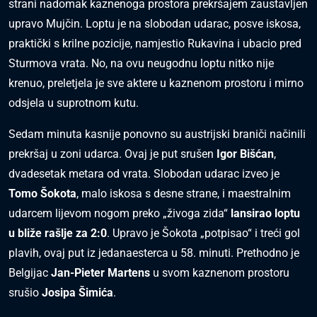
strani nadomak kaznenoga prostora prekršajem zaustavljen
upravo Mujčin. Loptu je na slobodan udarac, posve iskosa,
praktički s krilne pozicije, namjestio Rukavina i ubacio pred
Sturmova vrata. No, na ovu neugodnu loptu nitko nije
krenuo, preletjela je sve aktere u kaznenom prostoru i mirno
odsjela u suprotnom kutu.
Sedam minuta kasnije ponovno su austrijski braniči načinili
prekršaj u zoni udarca. Ovaj je put srušen
Igor Bišćan
,
dvadesetak metara od vrata. Slobodan udarac izveo je
Tomo Šokota
, malo iskosa s desne strane, i maestralnim
udarcem lijevom nogom preko „živoga zida“
lansirao loptu
u bliže rašlje za 2:0
. Upravo je Šokota „potpisao“ i treći gol
plavih, ovaj put iz jedanaesterca u 58. minuti. Prethodno je
Belgijac
Jan-Pieter Martens
u svom kaznenom prostoru
srušio
Josipa Šimića
.