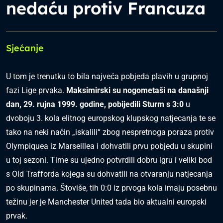
nedaću protiv Francuza
Sjećanje
U tom je trenutku to bila najveća pobjeda plavih u grupnoj
fazi Lige prvaka.
Maksimirski su nogometaši na današnji
dan, 29. rujna 1999. godine, pobijedili Sturm s 3:0
u
dvoboju 3. kola elitnog europskog klupskog natjecanja te se
tako na neki način „iskalili“ zbog nespretnoga poraza protiv
Olympiquea iz Marseillea i dohvatili prvu pobjedu u skupini
u toj sezoni. Time su ujedno potvrdili dobru igru i veliki bod
s Old Trafforda kojega su dohvatili na otvaranju natjecanja
po skupinama. Štoviše, tih 0:0 iz prvoga kola imaju posebnu
težinu jer je Manchester United tada bio aktualni europski
prvak.