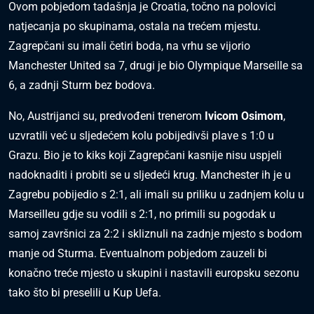
Ovom pobjedom tadašnja je Croatia, točno na polovici
natjecanja po skupinama, ostala na trećem mjestu.
Zagrepčani su imali četiri boda, na vrhu se vijorio
Manchester United sa 7, drugi je bio Olympique Marseille sa
6, a zadnji Sturm bez bodova.
No, Austrijanci su, predvođeni trenerom
Ivicom Osimom
,
uzvratili već u sljedećem kolu pobijedivši plave s 1:0 u
Grazu. Bio je to kiks koji Zagrepčani kasnije nisu uspjeli
nadoknaditi i probiti se u sljedeći krug. Manchester ih je u
Zagrebu pobijedio s 2:1, ali imali su priliku u zadnjem kolu u
Marseilleu gdje su vodili s 2:1, no primili su pogodak u
samoj završnici za 2:2 i skliznuli na zadnje mjesto s bodom
manje od Sturma. Eventualnom pobjedom zauzeli bi
konačno treće mjesto u skupini i nastavili europsku sezonu
tako što bi preselili u Kup Uefa.