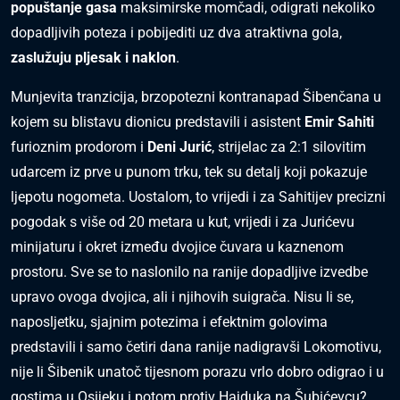
popuštanje gasa
maksimirske momčadi, odigrati nekoliko
dopadljivih poteza i pobijediti uz dva atraktivna gola,
zaslužuju pljesak i naklon
.
Munjevita tranzicija, brzopotezni kontranapad Šibenčana u
kojem su blistavu dionicu predstavili i asistent
Emir Sahiti
furioznim prodorom i
Deni Jurić
, strijelac za 2:1 silovitim
udarcem iz prve u punom trku, tek su detalj koji pokazuje
ljepotu nogometa. Uostalom, to vrijedi i za Sahitijev precizni
pogodak s više od 20 metara u kut, vrijedi i za Jurićevu
minijaturu i okret između dvojice čuvara u kaznenom
prostoru. Sve se to naslonilo na ranije dopadljive izvedbe
upravo ovoga dvojica, ali i njihovih suigrača. Nisu li se,
naposljetku, sjajnim potezima i efektnim golovima
predstavili i samo četiri dana ranije nadigravši Lokomotivu,
nije li Šibenik unatoč tijesnom porazu vrlo dobro odigrao i u
gostima u Osijeku i potom protiv Hajduka na Šubićevcu?