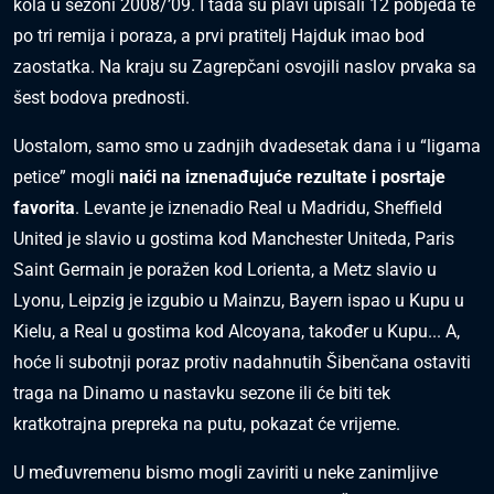
kola u sezoni 2008/’09. I tada su plavi upisali 12 pobjeda te
po tri remija i poraza, a prvi pratitelj Hajduk imao bod
zaostatka. Na kraju su Zagrepčani osvojili naslov prvaka sa
šest bodova prednosti.
Uostalom, samo smo u zadnjih dvadesetak dana i u “ligama
petice” mogli
naići na iznenađujuće rezultate i posrtaje
favorita
. Levante je iznenadio Real u Madridu, Sheffield
United je slavio u gostima kod Manchester Uniteda, Paris
Saint Germain je poražen kod Lorienta, a Metz slavio u
Lyonu, Leipzig je izgubio u Mainzu, Bayern ispao u Kupu u
Kielu, a Real u gostima kod Alcoyana, također u Kupu... A,
hoće li subotnji poraz protiv nadahnutih Šibenčana ostaviti
traga na Dinamo u nastavku sezone ili će biti tek
kratkotrajna prepreka na putu, pokazat će vrijeme.
U međuvremenu bismo mogli zaviriti u neke zanimljive