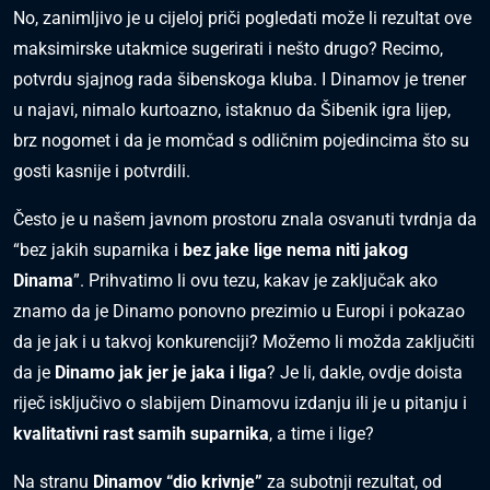
No, zanimljivo je u cijeloj priči pogledati može li rezultat ove
maksimirske utakmice sugerirati i nešto drugo? Recimo,
potvrdu sjajnog rada šibenskoga kluba. I Dinamov je trener
u najavi, nimalo kurtoazno, istaknuo da Šibenik igra lijep,
brz nogomet i da je momčad s odličnim pojedincima što su
gosti kasnije i potvrdili.
Često je u našem javnom prostoru znala osvanuti tvrdnja da
“bez jakih suparnika i
bez jake lige nema niti jakog
Dinama
”. Prihvatimo li ovu tezu, kakav je zaključak ako
znamo da je Dinamo ponovno prezimio u Europi i pokazao
da je jak i u takvoj konkurenciji? Možemo li možda zaključiti
da je
Dinamo jak jer je jaka i liga
? Je li, dakle, ovdje doista
riječ isključivo o slabijem Dinamovu izdanju ili je u pitanju i
kvalitativni rast samih suparnika
, a time i lige?
Na stranu
Dinamov “dio krivnje”
za subotnji rezultat, od