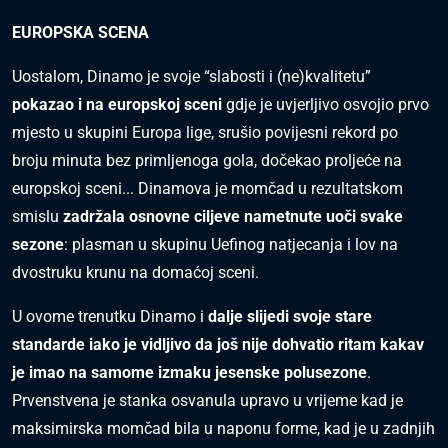
EUROPSKA SCENA
Uostalom, Dinamo je svoje “slabosti i (ne)kvalitetu”
pokazao i na europskoj sceni
gdje je uvjerljivo osvojio prvo
mjesto u skupini Europa lige, srušio povijesni rekord po
broju minuta bez primljenoga gola, dočekao proljeće na
europskoj sceni... Dinamova je momčad u rezultatskom
smislu
zadržala osnovne ciljeve nametnute uoči svake
sezone
: plasman u skupinu Uefinog natjecanja i lov na
dvostruku krunu na domaćoj sceni.
U ovome trenutku Dinamo i
dalje slijedi svoje stare
standarde iako je vidljivo da još nije dohvatio ritam kakav
je imao na samome izmaku jesenske polusezone
.
Prvenstvena je stanka osvanula upravo u vrijeme kad je
maksimirska momčad bila u naponu forme, kad je u zadnjih