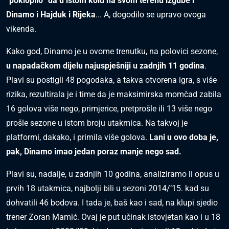
“poklopilo” da u istom kolu na svom terenu izgube i
Dinamo i Hajduk i Rijeka
... A, dogodilo se upravo ovoga
vikenda.
Kako god, Dinamo je u ovome trenutku, na polovici sezone,
u napadačkom dijelu najuspješniji u zadnjih 11 godina
.
Plavi su postigli 48 pogodaka, a takva otvorena igra, s više
rizika, rezultirala je i time da je maksimirska momčad zabila
16 golova više nego, primjerice, pretprošle ili 13 više nego
prošle sezone u istom broju utakmica. Na takvoj je
platformi, dakako, i primila više golova.
Lani u ovo doba je,
pak, Dinamo imao jedan poraz manje nego sad.
Plavi su, nadalje, u zadnjih 10 godina, analiziramo li opus u
prvih 18 utakmica, najbolji bili u sezoni 2014/’15. kad su
dohvatili 46 bodova. I tada je, baš kao i sad, na klupi sjedio
trener Zoran Mamić. Ovaj je put učinak istovjetan kao i u 18