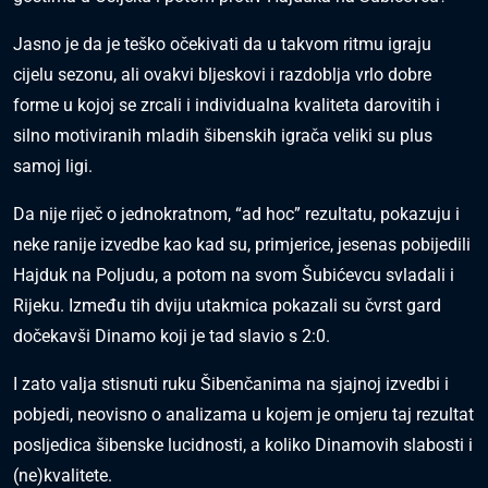
Jasno je da je teško očekivati da u takvom ritmu igraju
cijelu sezonu, ali ovakvi bljeskovi i razdoblja vrlo dobre
forme u kojoj se zrcali i individualna kvaliteta darovitih i
silno motiviranih mladih šibenskih igrača veliki su plus
samoj ligi.
Da nije riječ o jednokratnom, “ad hoc” rezultatu, pokazuju i
neke ranije izvedbe kao kad su, primjerice, jesenas pobijedili
Hajduk na Poljudu, a potom na svom Šubićevcu svladali i
Rijeku. Između tih dviju utakmica pokazali su čvrst gard
dočekavši Dinamo koji je tad slavio s 2:0.
I zato valja stisnuti ruku Šibenčanima na sjajnoj izvedbi i
pobjedi, neovisno o analizama u kojem je omjeru taj rezultat
posljedica šibenske lucidnosti, a koliko Dinamovih slabosti i
(ne)kvalitete.