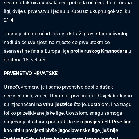
sedam utakmica upisala šest pobjeda od čega tri u Europa
ligi, dvije u prvenstvu i jednu u Kupu uz ukupnu gol-razliku
21:4.
Jasno je da momčad još uvijek traži pravi ritam u čvrstoj
nadi da će sve sjesti na mjesto do prve utakmice
šesnaestine finala Europa lige
protiv ruskog Krasnodara
u
gostima 18. veljače.
PRVENSTVO HRVATSKE
U međuvremenu je i samo prvenstvo dobilo dašak
neizvjesnosti, vodeći Dinamo i prvi pratitelj Osijek bodovno
su izjednačeni
na vrhu ljestvice
što je, uostalom, i na tragu
toliko priželjkivane jake lige. Uostalom, snagu samoga
natjecanja ilustrira i podatak da se
u povijesti HT Prve lige,
kao niti u povijesti bivše jugoslavenske lige, još nije