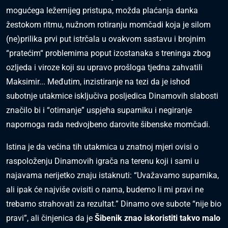
mogućega ležernijeg pristupa, možda plaćanja danka
žestokom ritmu, nužnom rotiranju momčadi koja je silom
(ne)prilika prvi put istrčala u ovakvom sastavu i brojnim
“pratećim“ problemima poput izostanaka s treninga zbog
ozljeda i viroze koji su upravo prošloga tjedna zahvatili
Maksimir... Međutim, inzistiranje na tezi da je ishod
subotnje utakmice isključiva posljedica Dinamovih slabosti
značilo bi i “otimanje” uspjeha suparniku i negiranje
napornoga rada nedvojbeno darovite šibenske momčadi.
Istina je da većina tih utakmica u znatnoj mjeri ovisi o
raspoloženju Dinamovih igrača na terenu koji i sami u
najavama nerijetko znaju istaknuti: “Uvažavamo suparnika,
ali ipak će najviše ovisiti o nama, budemo li mi pravi ne
trebamo strahovati za rezultat.” Dinamo ove subote “nije bio
pravi”, ali činjenica da je
Šibenik znao iskoristiti takvo malo