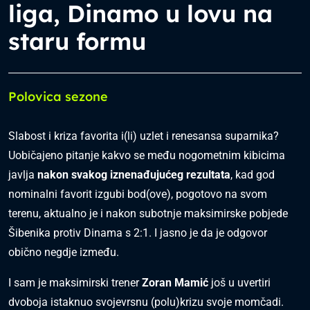
liga, Dinamo u lovu na
staru formu
Polovica sezone
Slabost i kriza favorita i(li) uzlet i renesansa suparnika?
Uobičajeno pitanje kakvo se među nogometnim kibicima
javlja
nakon svakog iznenađujućeg rezultata
, kad god
nominalni favorit izgubi bod(ove), pogotovo na svom
terenu, aktualno je i nakon subotnje maksimirske pobjede
Šibenika protiv Dinama s 2:1. I jasno je da je odgovor
obično negdje između.
I sam je maksimirski trener
Zoran Mamić
još u uvertiri
dvoboja istaknuo svojevrsnu (polu)krizu svoje momčadi.