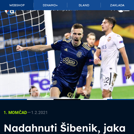
WEBSHOP
DINAMO+
DLAND
ZAKLADA
TOP_BAR.MembershipSuffix
—
1.2.2021
1. MOMČAD
Nadahnuti Šibenik, jaka