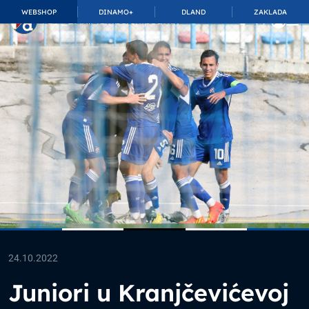
WEBSHOP
DINAMO+
DLAND
ZAKLADA
TOP_BAR.MembershipSuffix
24.10.2022
Juniori u Kranjčevićevoj