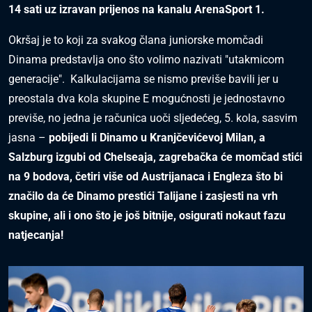
14 sati uz izravan prijenos na kanalu ArenaSport 1.
Okršaj je to koji za svakog člana juniorske momčadi
Dinama predstavlja ono što volimo nazivati "utakmicom
generacije". Kalkulacijama se nismo previše bavili jer u
preostala dva kola skupine E mogućnosti je jednostavno
previše, no jedna je računica uoči sljedećeg, 5. kola, sasvim
jasna –
pobijedi li Dinamo u Kranjčevićevoj Milan, a
Salzburg izgubi od Chelseaja, zagrebačka će momčad stići
na 9 bodova, četiri više od Austrijanaca i Engleza što bi
značilo da će Dinamo prestići Talijane i zasjesti na vrh
skupine, ali i ono što je još bitnije, osigurati nokaut fazu
natjecanja!