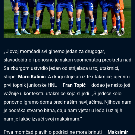
„U ovoj momčadi svi ginemo jedan za drugoga“,
slavodobitno i ponosno je nakon spomenutog preokreta nad
Salzburgom ustvrdio jedan od strijelaca u toj utakmici,
stoper
Maro Katinić
. A drugi strijelac iz te utakmice, ujedno i
prvi topnik juniorske HNL –
Fran Topić
– dodao je nešto još
važnije u kontekstu utakmice koja slijedi. „Sljedeće kolo
ponovno igramo doma pred našim navijačima. Njihova nam
je podrška stvarno bitna, daju nam vjetar u leđa i uz njih
nam je lakše izvući svoj maksimum.“
Prva momčad plavih o podršci ne mora brinuti –
Maksimir