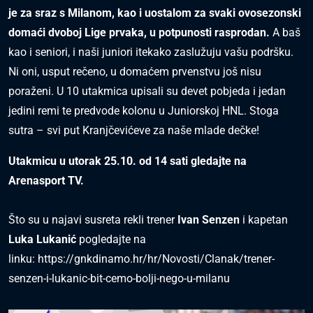
je za sraz s Milanom, kao i uostalom za svaki ovosezonski
domaći dvoboj Lige prvaka, u potpunosti rasprodan.
A baš
kao i seniori, i naši juniori itekako zaslužuju vašu podršku.
Ni oni, usput rečeno, u domaćem prvenstvu još nisu
poraženi. U 10 utakmica upisali su devet pobjeda i jedan
jedini remi te predvode kolonu u Juniorskoj HNL. Stoga
sutra – svi put Kranjčevićeve za naše mlade dečke!
Utakmicu u utorak 25.10. od 14 sati gledajte na
Arenasport TV.
Što su u najavi susreta rekli trener
Ivan Senzen
i kapetan
Luka Lukanić
pogledajte na
linku:
https://gnkdinamo.hr/hr/Novosti/Clanak/trener-
senzen-i-lukanic-bit-cemo-bolji-nego-u-milanu