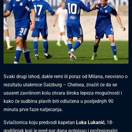
Svaki drugi ishod, dakle remi ili poraz od Milana, neovisno o
rezultatu utakmice Salzburg – Chelsea, značit će da se
ususret završnom kolu otvara široka lepeza mogućnosti i
kako će sudbina plavih biti odlučena u posljednjih 90
minuta prve faze natjecanja.
Svlačionica koju predvodi kapetan
Luka Lukanić
, 18-
godišnjak koji je pred par dana potpisao i profesionalni