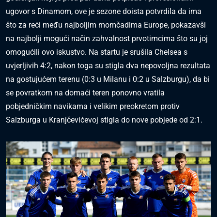
ugovor s Dinamom, ove je sezone doista potvrdila da ima
što za reći među najboljim momčadima Europe, pokazavši
na najbolji mogući način zahvalnost prvotimcima što su joj
omogućili ovo iskustvo. Na startu je srušila Chelsea s
uvjerljivih 4:2, nakon toga su stigla dva nepovoljna rezultata
na gostujućem terenu (0:3 u Milanu i 0:2 u Salzburgu), da bi
se povratkom na domaći teren ponovno vratila
pobjedničkim navikama i velikim preokretom protiv
Salzburga u Kranjčevićevoj stigla do nove pobjede od 2:1.