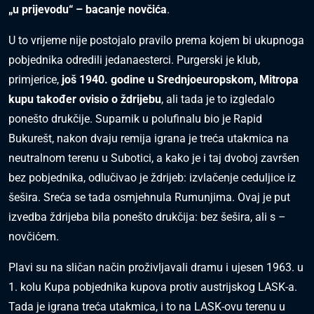
„u prijevodu“ – bacanje novčića
.
U to vrijeme nije postojalo pravilo prema kojem bi ukupnoga
pobjednika odredili jedanaesterci. Purgerski je klub,
primjerice,
još 1940. godine u Srednjoeuropskom, Mitropa
kupu također ovisio o ždrijebu
, ali tada je to izgledalo
ponešto drukčije. Suparnik u polufinalu bio je Rapid
Bukurešt, nakon dvaju remija igrana je treća utakmica na
neutralnom terenu u Subotici, a kako je i taj dvoboj završen
bez pobjednika, odlučivao je ždrijeb: izvlačenje ceduljice iz
šešira. Sreća se tada osmjehnula Rumunjima. Ovaj je put
izvedba ždrijeba bila ponešto drukčija: bez šešira, ali s –
novčićem.
Plavi su na sličan način proživljavali dramu i ujesen 1963. u
1. kolu Kupa pobjednika kupova protiv austrijskog LASK-a.
Tada je igrana treća utakmica, i to na LASK-ovu terenu u