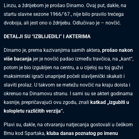
Linzu, a ždrijebom je prošao Dinamo. Ovaj put, dakle, na
startu slavne sezone 1966/'67., nije bilo pravilo trećega
dvoboja, ali jest ono o ždrijebu. Odlučivao je – novčić.
DETALJI SU "IZBLIJEDILI" I AKTERIMA
Dinamo je, prema kazivanjima samih aktera,
prošao nakon
više bacanja
jer je novčić padao između travčica, na „kant“,
potom je bio izgubljen na centru, a u cijeloj su toj gužvi
maksimirski igrači unaprijed počeli slavljenički skakati i
slaviti prolaz. U takvom se metežu novčić na kraju doista i
okrenuo na Dinamovu stranu. I sami su se akteri godinama
kasnije, prepričavajući ovu zgodu, znali
katkad „izgubiti u
kolopletu različitih verzija“.
Plavi su, dakle, na otvaranju natjecanja gostovali u češkom
Brnu kod Spartaka,
kluba danas poznatog po imenu