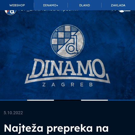
WEBSHOP
DINAMO+
DLAND
ZAKLADA
TOP_BAR.MembershipSuffix
5.10.2022
Najteža prepreka na