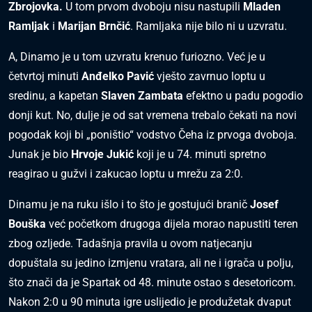
Zbrojovka.
U tom prvom dvoboju nisu nastupili
Mladen
Ramljak
i
Marijan Brnčić
. Ramljaka nije bilo ni u uzvratu.
A, Dinamo je u tom uzvratu krenuo furiozno. Već je u
četvrtoj minuti
Anđelko Pavić
vješto zavrnuo loptu u
sredinu, a kapetan
Slaven Zambata
efektno u padu pogodio
donji kut. No, dulje je od sat vremena trebalo čekati na novi
pogodak koji bi „poništio“ vodstvo Čeha iz prvoga dvoboja.
Junak je bio
Hrvoje Jukić
koji je u 74. minuti spretno
reagirao u gužvi i zakucao loptu u mrežu za 2:0.
Dinamu je na ruku išlo i to što je gostujući branič
Josef
Bouška
već početkom drugoga dijela morao napustiti teren
zbog ozljede. Tadašnja pravila u ovom natjecanju
dopuštala su jedino izmjenu vratara, ali ne i igrača u polju,
što znači da je Spartak od 48. minute ostao s desetoricom.
Nakon 2:0 u 90 minuta igre uslijedio je produžetak dvaput