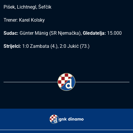
Pišek, Lichtnegl, Šefčik
Trener: Karel Kolsky
Sudac:
Günter Mänig (SR Njemačka),
Gledatelja:
15.000
Strijelci:
1:0 Zambata (4.), 2:0 Jukić (73.)
gnk dinamo