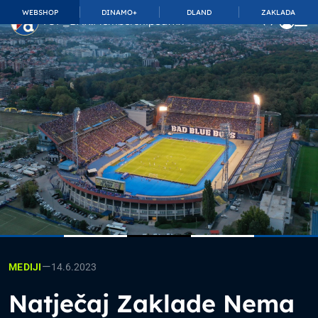
WEBSHOP
DINAMO+
DLAND
ZAKLADA
TOP_BAR.MembershipSuffix
—
14.6.2023
MEDIJI
Natječaj Zaklade Nema