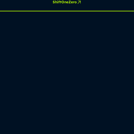
ShiftOneZero