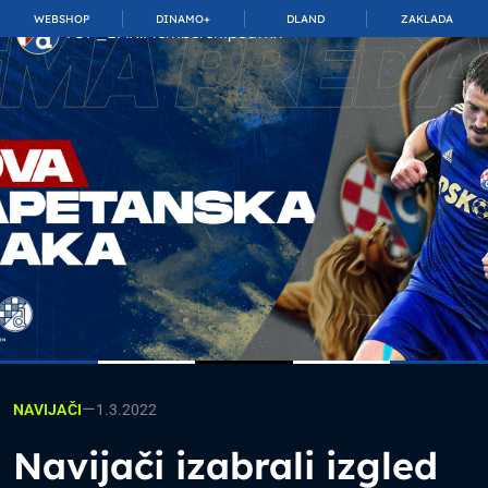
WEBSHOP
DINAMO+
DLAND
ZAKLADA
TOP_BAR.MembershipSuffix
—
1.3.2022
NAVIJAČI
Navijači izabrali izgled