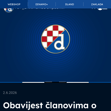
WEBSHOP
DINAMO+
DLAND
ZAKLADA
TOP_BAR.MembershipSuffix
2.6.2026
Obavijest članovima o