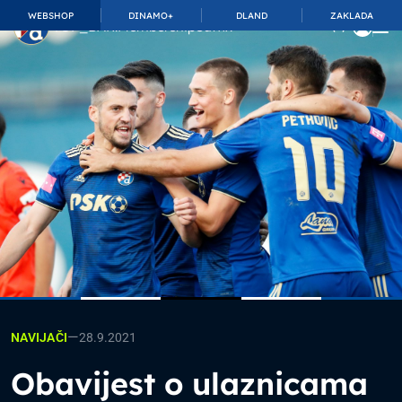
WEBSHOP
DINAMO+
DLAND
ZAKLADA
TOP_BAR.MembershipSuffix
—
28.9.2021
NAVIJAČI
Obavijest o ulaznicama