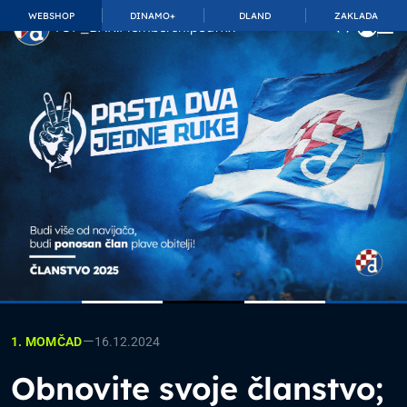
WEBSHOP
DINAMO+
DLAND
ZAKLADA
TOP_BAR.MembershipSuffix
—
16.12.2024
1. MOMČAD
Obnovite svoje članstvo;