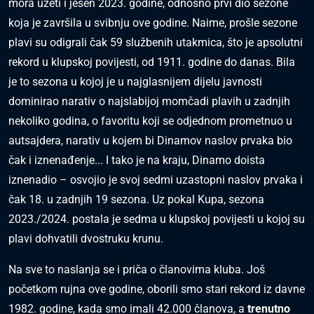
mora uzeti i jesen 2023. godine, odnosno prvi dio sezone
koja je završila u svibnju ove godine. Naime, prošle sezone
plavi su odigrali čak 59 službenih utakmica, što je apsolutni
rekord u klupskoj povijesti, od 1911. godine do danas. Bila
je to sezona u kojoj je u najglasnijem dijelu javnosti
dominirao narativ o najslabijoj momčadi plavih u zadnjih
nekoliko godina, o favoritu koji se odjednom prometnuo u
autsajdera, narativ u kojem bi Dinamov naslov prvaka bio
čak i iznenađenje... I tako je na kraju, Dinamo doista
iznenadio – osvojio je svoj sedmi uzastopni naslov prvaka i
čak 18. u zadnjih 19 sezona. Uz pokal Kupa, sezona
2023./2024. postala je sedma u klupskoj povijesti u kojoj su
plavi dohvatili dvostruku krunu.
Na sve to naslanja se i priča o članovima kluba. Još
početkom rujna ove godine, oborili smo stari rekord iz davne
1982. godine, kada smo imali 42.000 članova, a
trenutno