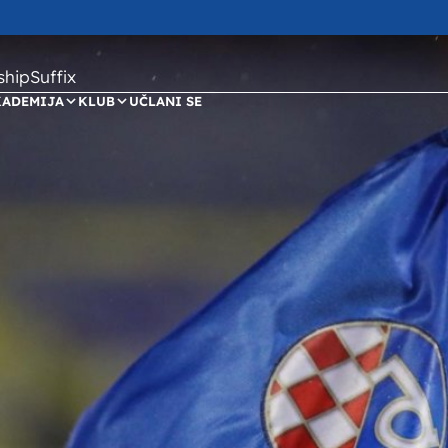
ipSuffix
KADEMIJA
KLUB
UČLANI SE