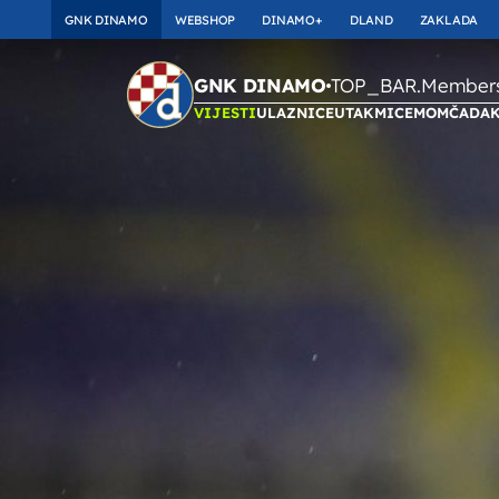
GNK DINAMO
WEBSHOP
DINAMO+
DLAND
ZAKLADA
TOP_BAR.Membersh
GNK DINAMO
VIJESTI
ULAZNICE
UTAKMICE
MOMČAD
A