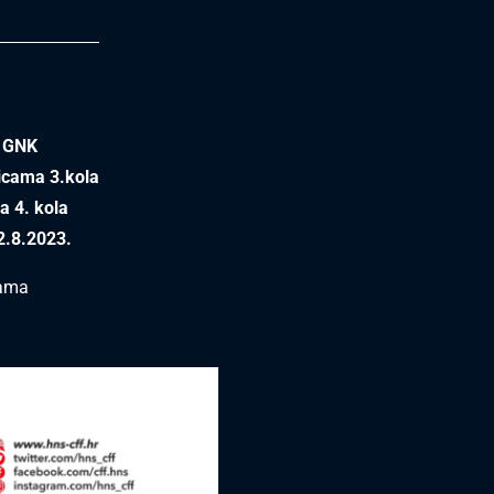
v GNK
icama 3.kola
ca
4
. kola
2.8.2023.
bama