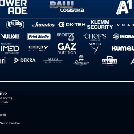
jivo
 obitelj
 Club
greb
 Nema Predaje