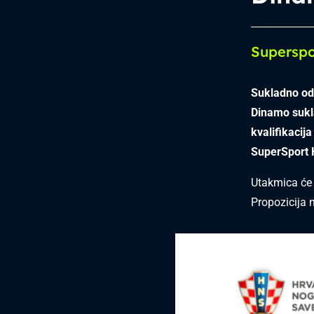
Supersp
Sukladno od
Dinamo sukl
kvalifikacij
SuperSport
Utakmica će
Propozicija 