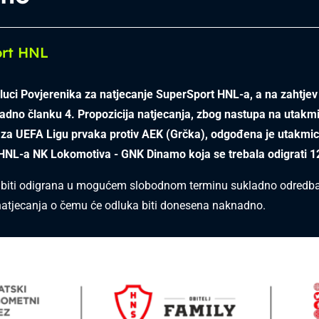
ort HNL
luci Povjerenika za natjecanje SuperSport HNL-a, a na zahtje
adno članku 4.
Propozicija natjecanja,
zbog nastupa
na utakm
a za
UEFA Ligu prvaka
protiv AEK (Grčka),
odgođena je utakmi
 HNL-a NK
Lokomotiva
- GNK Dinamo koja se trebala odigrati 1
 biti odigrana u mogućem slobodnom terminu sukladno odred
natjecanja o čemu će odluka biti donesena naknadno.