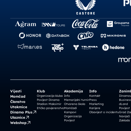
Vijesti
Klub
Akademija
Info
Zaniml
Organizacija kluba
Info
Kontakt
Dinamova
Momčad
Povijest Dinama
Memorijalni turnir
Press
Business
Članstvo
Stadion Maksimir
Otvorena škola
Marketing
dLand
Utakmice
Etičko povjerenstvo
Momčadi
Karijere
Povijest
Dinamo Plus
Kampovi
Obavijest o incidentu
Grad Za
Organizacija
Navijači
Ulaznice
Povijest
Zaklada
Webshop