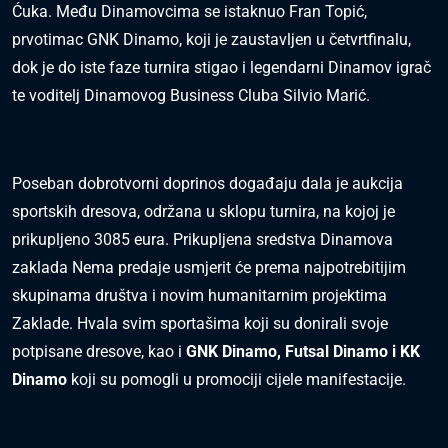
Ćuka
. Među Dinamovcima se istaknuo
Fran Topić
,
prvotimac GNK Dinamo, koji je zaustavljen u četvrtfinalu,
dok je do iste faze turnira stigao i legendarni Dinamov igrač
te voditelj Dinamovog Business Cluba
Silvio Marić
.
Poseban dobrotvorni doprinos događaju dala je
aukcija
sportskih dresova
, održana u sklopu turnira, na kojoj je
prikupljeno
3085 eura
. Prikupljena sredstva Dinamova
zaklada Nema predaje usmjerit će prema najpotrebitijim
skupinama društva i novim humanitarnim projektima
Zaklade. Hvala svim sportašima koji su donirali svoje
potpisane dresove, kao i
GNK Dinamo, Futsal Dinamo i KK
Dinamo
koji su pomogli u promociji cijele manifestacije.