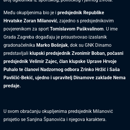
Među okupljenima bio je i
predsjednik Republike
Hrvatske Zoran Milanović
, zajedno s predsjednikovim
povjerenikom za sport
Tomislavom Paškvalinom
. U ime
Grada Zagreba događaju je prisustvovao izaslanik
gradonačelnika
Marko Bošnjak
, dok su GNK Dinamo
predstavljali
klupski predsjednik Zvonimir Boban, počasni
predsjednik Velimir Zajec, član klupske Uprave Hrvoje
Puhalo te članovi Nadzornog odbora Zrinko Hržić i Saša
Pavličić-Bekić, ujedno i upravitelj Dinamove zaklade Nema
predaje.
U svom obraćanju okupljenima predsjednik Milanović
prisjetio se Sanjina Španovića i njegova karaktera.