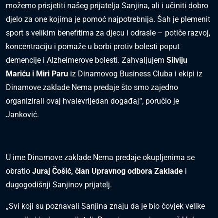
možemo prisjetiti našeg prijatelja Sanjina, ali i učiniti dobro
djelo za one kojima je pomoć najpotrebnija. Šah je plemenit
sport s velikim benefitima za djecu i odrasle – potiče razvoj,
koncentraciju i pomaže u borbi protiv bolesti poput
demencije i Alzheimerove bolesti. Zahvaljujem
Silviju
Mariću i Miri Paru
iz Dinamovog Business Cluba i ekipi iz
Dinamove zaklade Nema predaje što smo zajedno
organizirali ovaj hvalevrijedan događaj“, poručio je
Janković.
U ime Dinamove zaklade Nema predaje okupljenima se
obratio
Juraj Čošić, član Upravnog odbora Zaklade
i
dugogodišnji Sanjinov prijatelj.
„Svi koji su poznavali Sanjina znaju da je bio čovjek velike