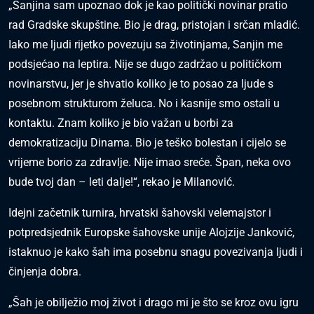
„Sanjina sam upoznao dok je kao politički novinar pratio
rad Gradske skupštine. Bio je drag, pristojan i srčan mladić.
Iako me ljudi rijetko povezuju sa životinjama, Sanjin me
podsjećao na leptira. Nije se dugo zadržao u političkom
novinarstvu, jer je shvatio koliko je to posao za ljude s
posebnom strukturom želuca. No i kasnije smo ostali u
kontaktu. Znam koliko je bio važan u borbi za
demokratizaciju Dinama. Bio je teško bolestan i cijelo se
vrijeme borio za zdravlje. Nije imao sreće. Špan, neka ovo
bude tvoj dan – leti dalje!“, rekao je Milanović.
Idejni začetnik turnira, hrvatski šahovski velemajstor i
potpredsjednik Europske šahovske unije Alojzije Janković,
istaknuo je kako šah ima posebnu snagu povezivanja ljudi i
činjenja dobra.
„Šah je obilježio moj život i drago mi je što se kroz ovu igru