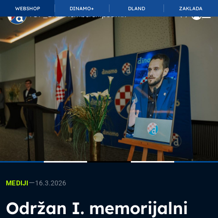
WEBSHOP
DINAMO+
DLAND
ZAKLADA
TOP_BAR.MembershipSuffix
—
16.3.2026
MEDIJI
Održan I. memorijalni