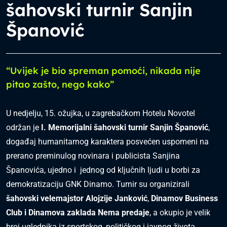
šahovski turnir Sanjin
Španović
“Uvijek je bio spreman pomoći, nikada nije
pitao zašto, nego kako”
U nedjelju, 15. ožujka, u zagrebačkom Hotelu Novotel
održan je
I. Memorijalni šahovski turnir Sanjin Španović
,
događaj humanitarnog karaktera posvećen uspomeni na
prerano preminulog novinara i publicista Sanjina
Španovića, ujedno i jednog od ključnih ljudi u borbi za
demokratizaciju GNK Dinamo. Turnir su organizirali
šahovski velemajstor Alojzije Janković
,
Dinamov Business
Club i Dinamova zaklada Nema predaje
, a okupio je velik
broj uglednika iz sportskog, političkog i javnog života.