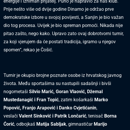
energije i izniman prijatelj. Puno je napravio za naš klub.
Prije nešto više od dvije godine Dinamo je održao prve
demokratske izbore u svojoj povijesti, a Sanjin je bio važan
dio tog procesa. Uvijek je bio spreman pomoći. Nikada nije
pitao zašto, nego kako. Upravo zato ovaj dobrotvorni turnir,
za koji vjerujem da će postati tradicija, igramo u njegov
spomen“, rekao je Čošić.
Turnir je okupio brojne poznate osobe iz hrvatskog javnog
života. Među sportašima su nastupili sadašnji i bivši
nogometaši
Silvio Marić, Goran Vlaović, Džemal
Mustedanagić i Fran Topić
, zatim košarkaši
Marko
Popović, Franjo Arapović i Danko Cvjetićanin
,
veslači
Valent Sinković i Patrik Lončarić
, tenisač
Borna
Ćorić
, odbojkaš
Matija Sabljak
, gimnastičar
Marijo