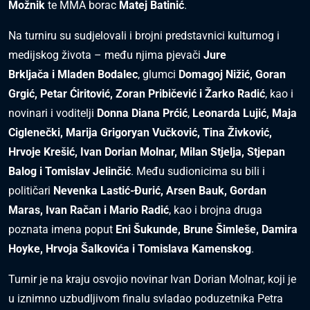
Možnik
te MMA borac
Matej Batinić
.
Na turniru su sudjelovali i brojni predstavnici kulturnog i
medijskog života – među njima pjevači
Jure
Brkljača i Mladen Bodalec
, glumci
Domagoj Nižić, Goran
Grgić, Petar Ćiritović, Zoran Pribičević i Žarko Radić
, kao i
novinari i voditelji
Donna Diana Prćić
,
Leonarda Lujić, Maja
Ciglenečki, Marija Grigoryan Vučković, Tina Živković,
Hrvoje Krešić, Ivan Dorian Molnar, Milan Stjelja, Stjepan
Balog i Tomislav Jelinčić
. Među sudionicima su bili i
političari
Nevenka Lastić-Đurić, Arsen Bauk, Gordan
Maras, Ivan Račan i Mario Radić
, kao i brojna druga
poznata imena poput
Eni Šukunde, Brune Šimleše, Damira
Hoyke, Hrvoja Šalkovića i Tomislava Kamenskog
.
Turnir je na kraju osvojio novinar
Ivan Dorian Molnar
, koji je
u iznimno uzbudljivom finalu svladao poduzetnika
Petra