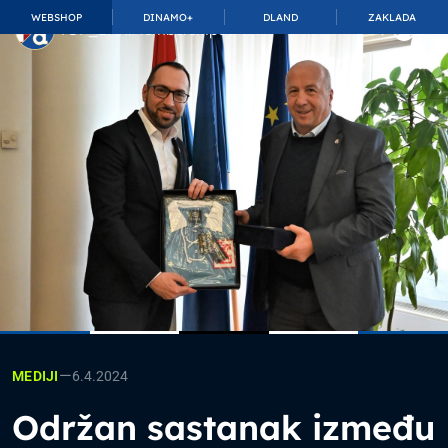
WEBSHOP
DINAMO+
DLAND
ZAKLADA
TOP_BAR.MembershipSuffix
—
6.4.2024
MEDIJI
Održan sastanak između