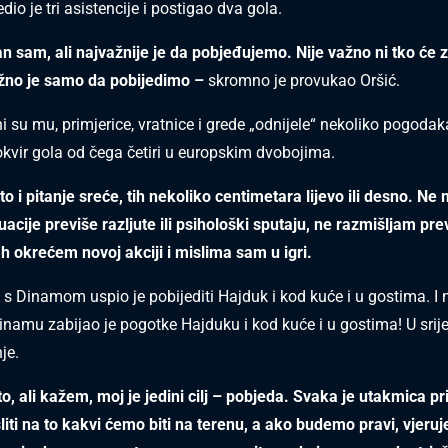
dio je tri asistencije i postigao dva gola.
n sam, ali najvažnije je da pobjeđujemo. Nije važno ni tko će za
važno je samo da pobijedimo –
skromno je provukao Oršić.
 su mu, primjerice, vratnice i grede „odnijele“ nekoliko pogodak
okvir gola od čega četiri u europskim dvobojima.
to i pitanje sreće, tih nekoliko centimetara lijevo ili desno. Ne
uacije previše razljute ili psihološki sputaju, ne razmišljam pr
 okrećem novoj akciji i mislima sam u igri.
 s Dinamom uspio je pobijediti Hajduk i kod kuće i u gostima. I 
Dinamu zabijao je pogotke Hajduku i kod kuće i u gostima! U srije
je.
 to, ali kažem, moj je jedini cilj – pobjeda. Svaka je utakmica p
ti na to kakvi ćemo biti na terenu, a ako budemo pravi, vjeru