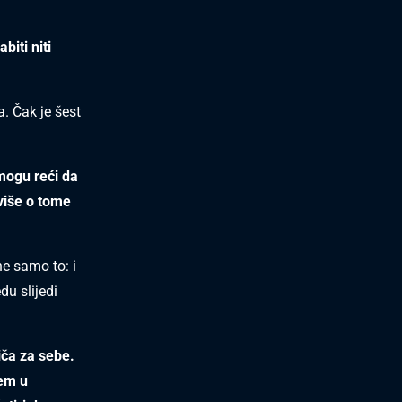
biti niti
a. Čak je šest
 mogu reći da
eviše o tome
ne samo to: i
du slijedi
riča za sebe.
jem u