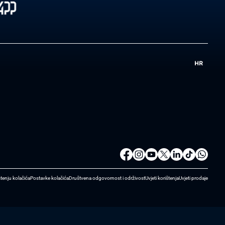
HR
štenju kolačića
Postavke kolačića
Društvena odgovornost i održivost
Uvjeti korištenja
Uvjeti prodaje