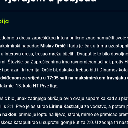
bija
dobno u dresu zaprešićkog Intera prilično znao namučiti svoje 
Maksimirski napadač
Mislav Oršić
i tada je, čak u trima uzastop
 Interovu dresu, tresao mrežu bijelih. Dvaput je to bilo dovoljn
mi. Štoviše, sa Zaprešićanima ima ravnomjeran učinak protiv H
 i poraza i tri remija. Oršić bi, dakako, trebao biti i Dinamov k
edviđenom za srijedu u 17:05 sati na maksimirskom travnjaku
u
akmici 13. kola HT Prve lige.
šić bio junak zadnjega okršaja ovih dvaju suparnika kad su pla
li s 2:1. Prvo je asistirao
Lirimu Kastratiju
za vodstvo, a potom p
a naklon
: primio je loptu na lijevoj strani, mirno se primicao pre
skosa katapultirao u suprotni gornji kut za 2:0. U zadnja tri nas