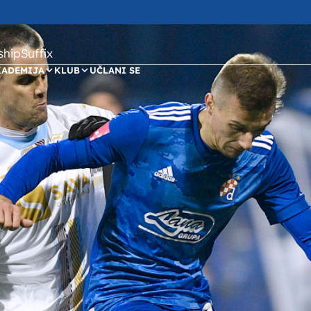
ipSuffix
KADEMIJA
KLUB
UČLANI SE