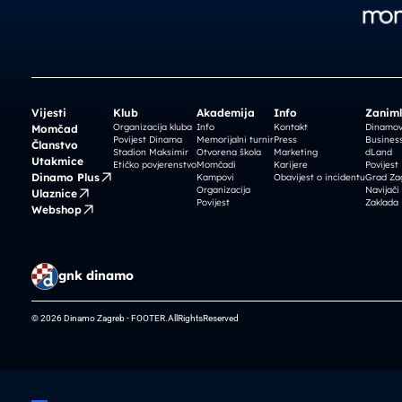
Vijesti
Klub
Akademija
Info
Zaniml
Organizacija kluba
Info
Kontakt
Dinamova
Momčad
Povijest Dinama
Memorijalni turnir
Press
Business
Članstvo
Stadion Maksimir
Otvorena škola
Marketing
dLand
Utakmice
Etičko povjerenstvo
Momčadi
Karijere
Povijest
Dinamo Plus
Kampovi
Obavijest o incidentu
Grad Za
Organizacija
Navijači
Ulaznice
Povijest
Zaklada
Webshop
gnk dinamo
© 2026 Dinamo Zagreb - FOOTER.AllRightsReserved