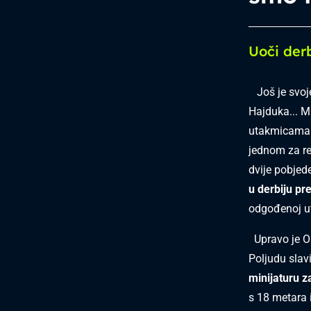
Uoči der
Još je svoje
Hajduka... 
utakmicama u
jednom za re
dvije pobjede
u derbiju pr
odgođenoj ut
Upravo je Or
Poljudu slavi
minijaturu z
s 18 metara i