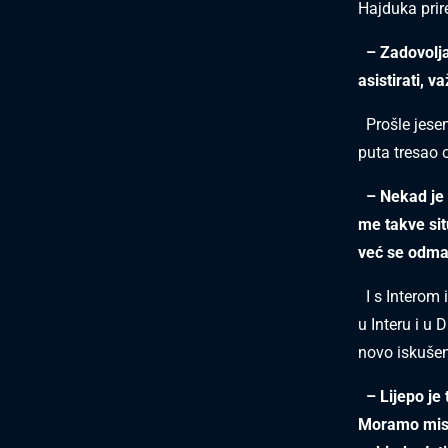
Hajduka prire
– Zadovolja
asistirati, 
Prošle jeseni
puta tresao 
– Nekad je 
me takve sit
već se odmah
I s Interom i
u Interu i u 
novo iskušen
– Lijepo je
Moramo misli