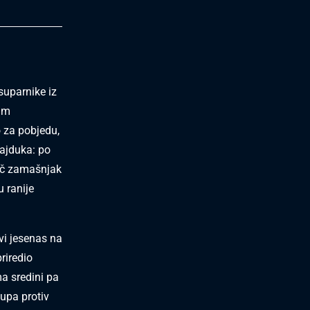
suparnike iz
nim
o za pobjedu,
ajduka: po
otač zamašnjak
 ranije
vi jesenas na
riredio
ma sredini pa
tupa protiv