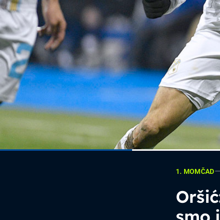
1. MOMČAD
Oršić
smo i