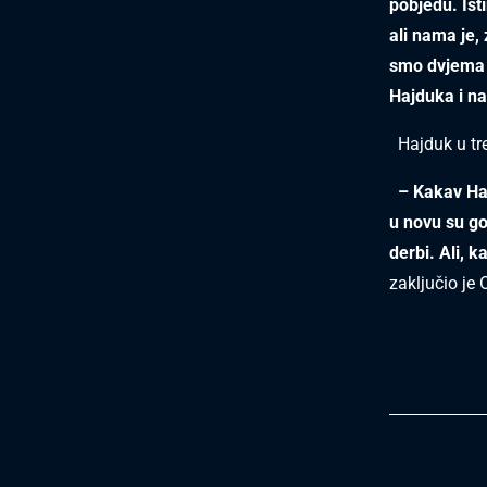
pobjedu. Ist
ali nama je,
smo dvjema u
Hajduka i na
Hajduk u treć
– Kakav Ha
u novu su go
derbi. Ali, 
zaključio je 