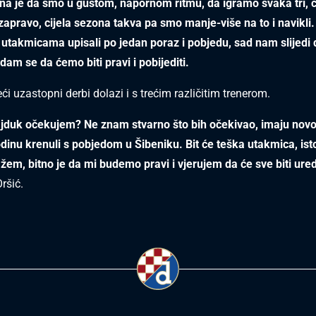
ina je da smo u gustom, napornom ritmu, da igramo svaka tri, č
 zapravo, cijela sezona takva pa smo manje-više na to i navikli
takmicama upisali po jedan poraz i pobjedu, sad nam slijedi 
dam se da ćemo biti pravi i pobijediti.
i uzastopni derbi dolazi i s trećim različitim trenerom.
jduk očekujem? Ne znam stvarno što bih očekivao, imaju novo
dinu krenuli s pobjedom u Šibeniku. Bit će teška utakmica, isto
kažem, bitno je da mi budemo pravi i vjerujem da će sve biti ure
Oršić.