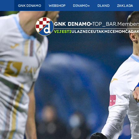
GNK DINAMO
WEBSHOP
DINAMO+
DLAND
ZAKLADA
TOP_BAR.Membersh
GNK DINAMO
VIJESTI
ULAZNICE
UTAKMICE
MOMČAD
A