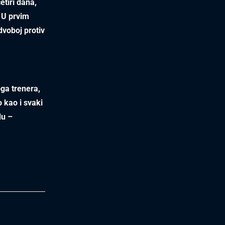
etiri dana,
. U prvim
dvoboj protiv
ga trenera,
 kao i svaki
du –