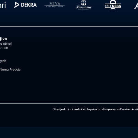
jivo
 obitelj
 Club
greb
 Nema Predaje
Obavijest o incidentu
Zaštita privatnosti
Impressum
Pravila o kori