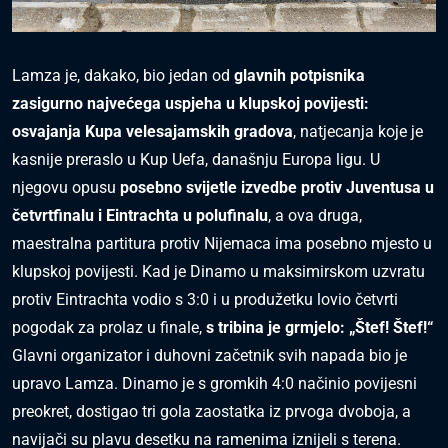
Lamza je, dakako, bio jedan od
glavnih potpisnika
zasigurno najvećega uspjeha u klupskoj povijesti:
osvajanja Kupa velesajamskih gradova
, natjecanja koje je
kasnije preraslo u Kup Uefa, današnju Europa ligu. U
njegovu opusu
posebno svijetle izvedbe protiv Juventusa u
četvrtfinalu i Eintrachta u polufinalu
, a ova druga,
maestralna partitura protiv Nijemaca ima posebno mjesto u
klupskoj povijesti. Kad je Dinamo u maksimirskom uzvratu
protiv Eintrachta vodio s 3:0 i u produžetku lovio četvrti
pogodak za prolaz u finale,
s tribina je grmjelo: „Štef! Štef!“
Glavni organizator i duhovni začetnik svih napada bio je
upravo Lamza. Dinamo je s gromkih 4:0 načinio povijesni
preokret, dostigao tri gola zaostatka iz prvoga dvoboja, a
navijači su plavu desetku na ramenima iznijeli s terena.