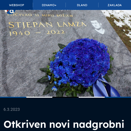
WEBSHOP
DINAMO+
DLAND
ZAKLADA
TOP_BAR.MembershipSuffix
6.3.2023
Otkriven novi nadgrobni