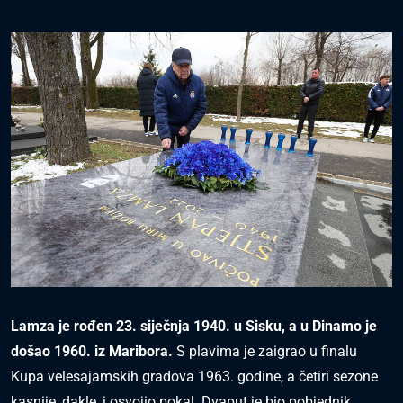
Lamza je rođen 23. siječnja 1940. u Sisku, a u Dinamo je
došao 1960. iz Maribora.
S plavima je zaigrao u finalu
Kupa velesajamskih gradova 1963. godine, a četiri sezone
kasnije, dakle, i osvojio pokal. Dvaput je bio pobjednik