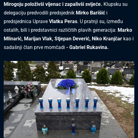
Mirogoju položivši vijenac i zapalivši svijeće.
Klupsku su
delegaciju predvodili predsjednik
Mirko Barišić
i
predsjednica Uprave
Vlatka Peras
. U pratnji su, između
ostalih, bili i predstavnici različitih plavih generacija:
Marko
Mlinarić, Marijan Vlak, Stjepan Deverić, Niko Kranjčar
kao i
sadašnji član prve momčadi
-
Gabriel Rukavina.