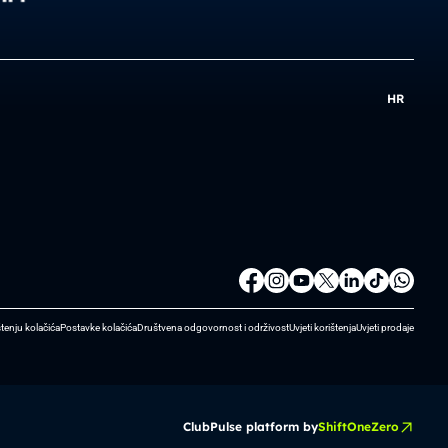
HR
štenju kolačića
Postavke kolačića
Društvena odgovornost i održivost
Uvjeti korištenja
Uvjeti prodaje
ClubPulse platform by
ShiftOneZero