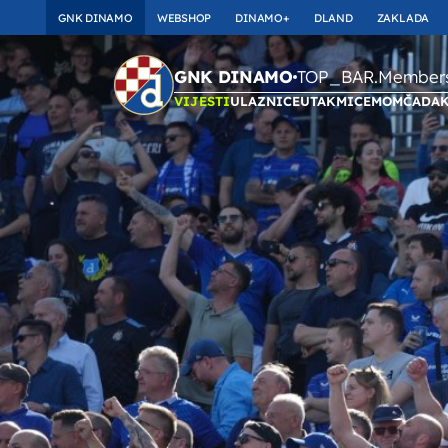
GNK DINAMO
WEBSHOP
DINAMO+
DLAND
ZAKLADA
TOP_BAR.Membersh
GNK DINAMO
VIJESTI
ULAZNICE
UTAKMICE
MOMČAD
A