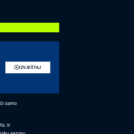
IZVJEŠTAJ
ači samo
a, iz
onsku sezonu.