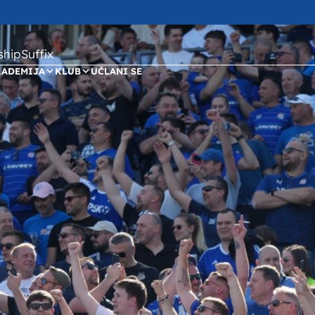
ipSuffix
KADEMIJA
KLUB
UČLANI SE