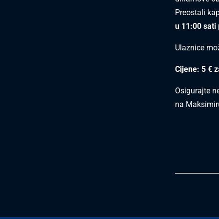
Preostali kap
u 11:00 sati 
Ulaznice mož
Cijene: 5 € 
Osigurajte n
na Maksimir