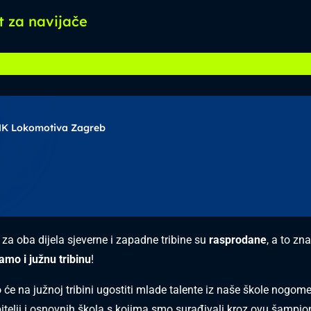
t za navijače
K Lokomotiva Zagreb
 za oba dijela sjeverne i zapadne tribine su
rasprodane
, a to zn
amo i južnu tribinu
!
e na južnoj tribini ugostiti mlade talente iz naše škole nogomet
telji i osnovnih škola s kojima smo surađivali kroz ovu šampi