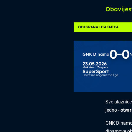
Obavijes
ODIGRANA UTAKMICA
0
0
GNK Dinamo
N
23.05.2026
Maksimir,
Zagreb
SuperSport
Hrvatska nogometna liga
Sve ulaznice
jedno -
otvar
GNK Dinamo ć
dinamove obi