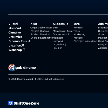
Vijesti
Klub
Akademija
Info
Zaniml
Organizacija kluba
Info
Kontakt
Dinamova
Momčad
Povijest Dinama
Memorijalni turnir
Press
Business
Članstvo
Stadion Maksimir
Otvorena škola
Marketing
dLand
Utakmice
Etičko povjerenstvo
Momčadi
Karijere
Povijest
Dinamo Plus
Kampovi
Obavijest o incidentu
Grad Za
Organizacija
Navijači
Ulaznice
Povijest
Zaklada
Webshop
gnk dinamo
© 2026 Dinamo Zagreb - FOOTER.AllRightsReserved