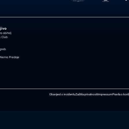
jivo
 obitelj
 Club
greb
 Nema Predaje
Obavijest o incidentu
Zaštita privatnosti
Impressum
Pravila o kori