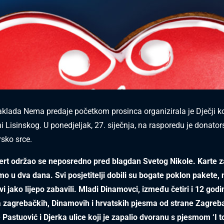
lada Nema predaje početkom prosinca organizirala je Dječji k
i Lisinskog. U ponedjeljak, 27. siječnja, na rasporedu je donator
rsko srce.
cert održao se neposredno pred blagdan Svetog Nikole. Karte z
mo u dva dana. Svi posjetitelji dobili su bogate poklon pakete, n
vi jako lijepo zabavili. Mladi Dinamovci, između četiri i 12 godin
 zagrebačkih, Dinamovih i hrvatskih pjesma od strane Zagreb
Pastuović i Djerka ulice koji je zapalio dvoranu s pjesmom ‘I to