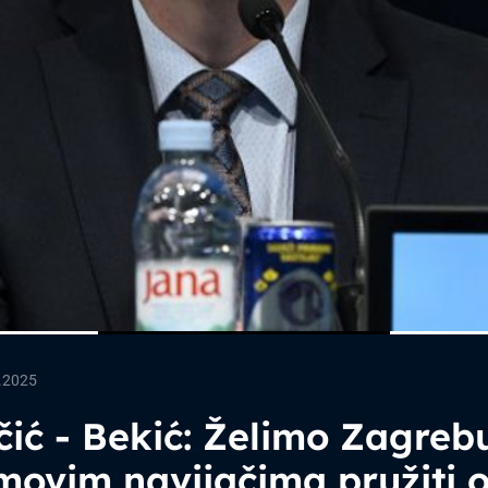
.2025
čić - Bekić: Želimo Zagrebu
movim navijačima pružiti 