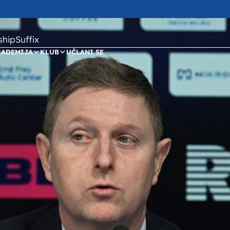
ipSuffix
KADEMIJA
KLUB
UČLANI SE