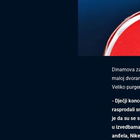
Dinamova zak
maloj dvoran
Veliko purge
- Dječji kon
rasprodali s
je da su se s
u izvedbama
anđela, Nike 