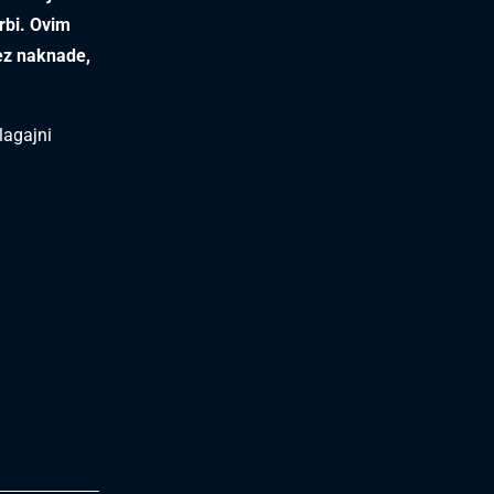
krbi. Ovim
bez naknade,
lagajni