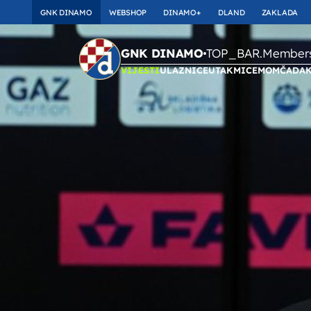
GNK DINAMO
WEBSHOP
DINAMO+
DLAND
ZAKLADA
TOP_BAR.Membersh
GNK DINAMO
VIJESTI
ULAZNICE
UTAKMICE
MOMČAD
A