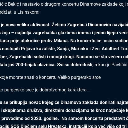
ličić Bekić i nastavio o drugom koncertu Dinamove zaklade koji 
održati u Lisinskom:
je nova velika aktivnost. Želimo Zagrebu i Dinamovim navijači
užuju – najbolja zagrebačka glazbena imena i jednu lijepu več
dana prije utakmice protiv Milana. Na koncertu će, osim sudio
š nastupiti Prljavo kazalište, Sanja, Marinko i Zec, Adalbert Tur
er, Zagrebački solisti i mnogi drugi. Nadamo se što većem od
talo još 200-tinjak ulaznica. Svi su dobrodošli,
rekao je Pavličić
 koje morate znati o koncertu Veliko purgersko srce
ko purgersko srce je dobrotvornog karaktera…
u se prikuplja novac kojeg će Dinamova zaklada donirati najran
i skupinama društva, direktnim donacijama te kroz natječaje 
o provodimo od 2020. godine. Na samom koncertu predstavit
aciju SOS Dječjem selu Hrvatska, instituciji koja već više od tri