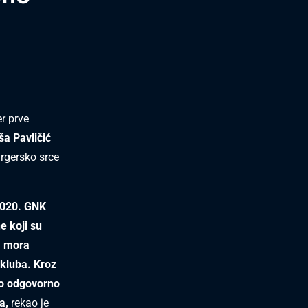
er prve
ša Pavličić
urgersko srce
2020. GNK
e koji su
, mora
 kluba. Kroz
no odgovorno
a,
rekao je