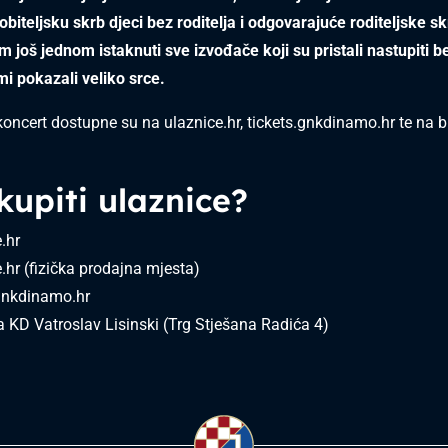
obiteljsku skrb djeci bez roditelja i odgovarajuće roditeljske s
još jednom istaknuti sve izvođače koji su pristali nastupiti 
mi pokazali veliko srce.
koncert dostupne su na ulaznice.hr, tickets.gnkdinamo.hr te na b
kupiti ulaznice?
.hr
.hr (fizička prodajna mjesta)
.gnkdinamo.hr
 KD Vatroslav Lisinski (Trg Stješana Radića 4)