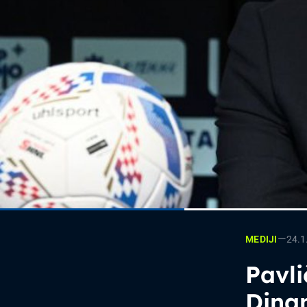
—
24.1
MEDIJI
Pavli
Dina