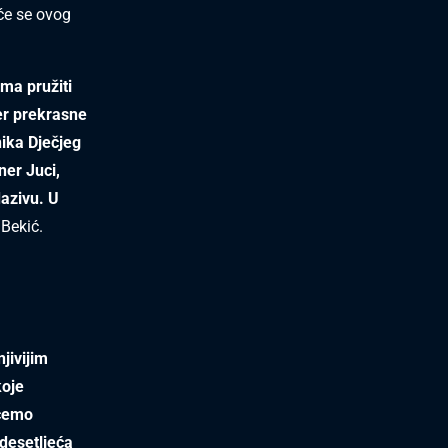
će se ovog
ma pružiti
er prekrasne
nika Dječjeg
ner Juci,
azivu. U
 Bekić.
jivijim
koje
 ćemo
 desetljeća