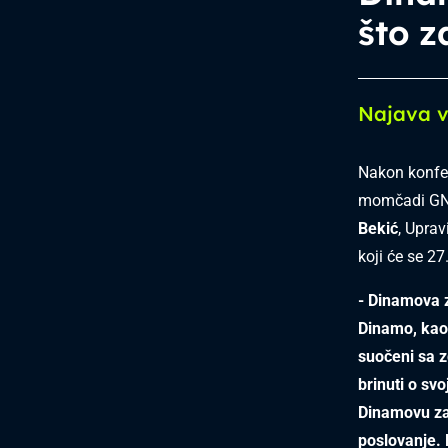
što z
Najava v
Nakon konfer
momčadi G
Bekić
, Uprav
koji će se 27
- Dinamova z
Dinamo, kao 
suočeni sa 
brinuti o sv
Dinamovu za
poslovanje.