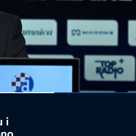
 i
ono