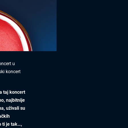
oncert u
ski koncert
a taj koncert
o, najbitnije
a, uživali su
ačkih
 ti je tak…,