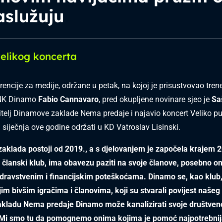
aslužuju
elikog koncerta
encije za medije, održane u petak, na kojoj je prisustvovao tren
NK Dinamo
Fabio Cannavaro
, pred okupljene novinare sjeo je
Sa
itelj Dinamove zaklade Nema predaje i najavio koncert Veliko p
. siječnja ove godine održati u KD Vatroslav Lisinski.
aklada postoji od 2019., a s djelovanjem je započela krajem 
članski klub, ima obavezu paziti na svoje članove, posebno on
zdravstvenim i financijskim poteškoćama. Dinamo se, kao klub
ojim bivšim igračima i članovima, koji su stvarali povijest našeg
kladu Nema predaje Dinamo može kanalizirati svoje društve
 Mi smo tu da pomognemo onima kojima je pomoć najpotrebnij