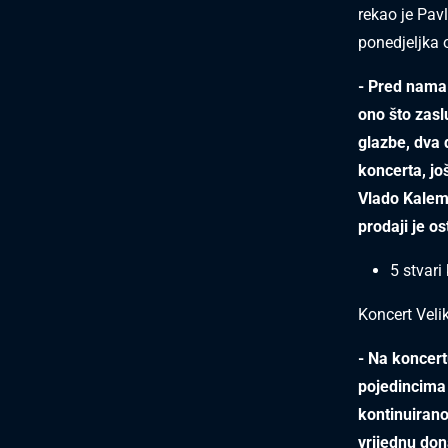
rekao je Pav
ponedjeljka 
- Pred nama 
ono što zasl
glazbe, dva 
koncerta, jo
Vlado Kalemb
prodaji je os
5 stvari
Koncert Veli
- Na koncert
pojedincima 
kontinuiran
vrijednu don