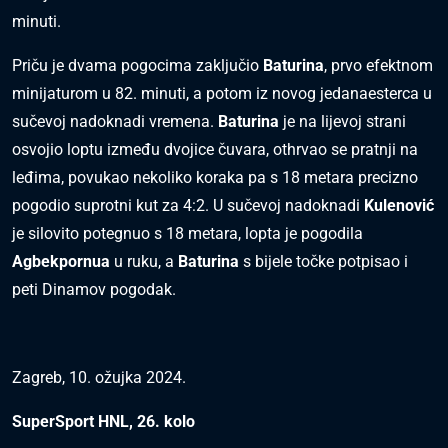
minuti.
Priču je dvama pogocima zaključio
Baturina
, prvo efektnom
minijaturom u 82. minuti, a potom iz novog jedanaesterca u
sučevoj nadoknadi vremena.
Baturina
je na lijevoj strani
osvojio loptu između dvojice čuvara, othrvao se pratnji na
leđima, povukao nekoliko koraka pa s 18 metara precizno
pogodio suprotni kut za 4:2. U sučevoj nadoknadi
Kulenović
je silovito potegnuo s 18 metara, lopta je pogodila
Agbekpornua
u ruku, a
Baturina
s bijele točke potpisao i
peti Dinamov pogodak.
Zagreb, 10. ožujka 2024.
SuperSport HNL, 26. kolo