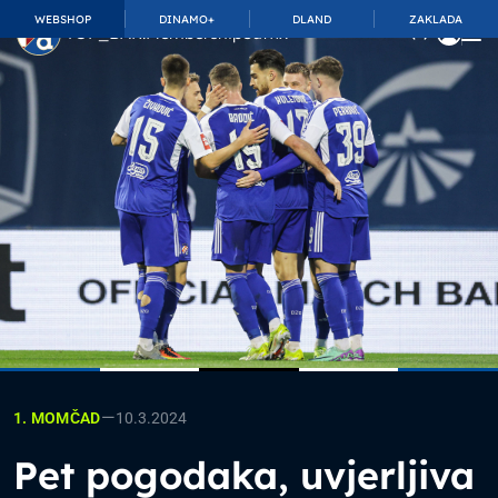
WEBSHOP
DINAMO+
DLAND
ZAKLADA
TOP_BAR.MembershipSuffix
—
10.3.2024
1. MOMČAD
Pet pogodaka, uvjerljiva