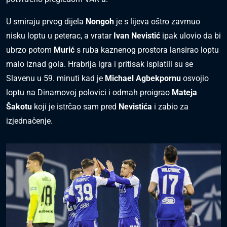
U smiraju prvog dijela
Nongoh
je s lijeva oštro zavrnuo
nisku loptu u peterac, a vratar
Ivan Nevistić
ipak ulovio da bi
ubrzo potom
Murić
s ruba kaznenog prostora lansirao loptu
malo iznad gola. Hrabrija igra i pritisak isplatili su se
Slavenu u 59. minuti kad je
Michael Agbekpornu
osvojio
loptu na Dinamovoj polovici i odmah proigrao
Mateja
Šakotu
koji je istrčao sam pred
Nevistića
i zabio za
izjednačenje.