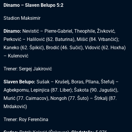
Dinamo – Slaven Belupo 5:2
Stadion Maksimir
Dinamo:
Nevistić – Pierre-Gabriel, Theophile, Živković,
Perković – Halilović (62. Baturina), Mišić (84. Vrbančić);
Kaneko (62. Špikić), Brodić (46. Sučić), Vidović (62. Hoxha)
– Kulenović
Trener: Sergej Jakirović
Slaven Belupo:
Sušak – Krušelj, Boras, Pllana, Štefulj –
Agbekpornu, Lepinjica (87. Liber); Šakota (90. Jagušić),
Murić (77. Caimacov), Nongoh (77. Šuto) – Štrkalj (87.
Mrdaković)
Trener: Roy Ferenčina