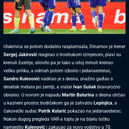
Utakmica se potom dodatno rasplamsala, Dinamov je trener
Sergej Jakirović
reagirao s trostrukom izmjenom, plavi su
krenuli žustrije, silovito pa je tako u istoj minuti kreirao
veliku priliku, a odmah potom izborio i jedanaesterac,
Sandro Kulenović
nadirao je s desna, snažno gađao s
desetak metara po zemlji, a vratar
Ivan Sušak
bravurozno
obranio. U novom je napadu
Martin Baturina
s desna utrčao
u kazneni prostor, bodičekom ga je zahvatio
Lepinjica
, a
čakovečki sudac
Patrik Kolarić
pokazao na jedanaesterac.
Nakon dugog pregleda VAR-a loptu je na bijelu točku
namjestio
Kulenović
i zakucao za novo vodstvo u 70.