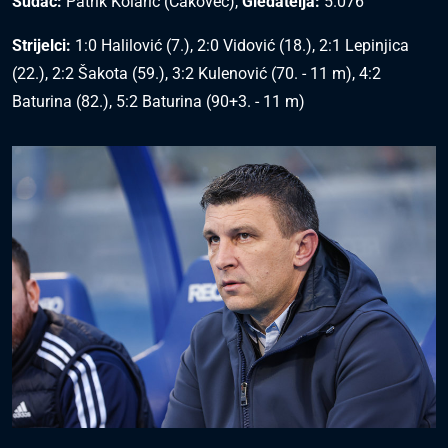
Sudac:
Patrik Kolarić (Čakovec),
Gledatelja:
5.076
Strijelci:
1:0 Halilović (7.), 2:0 Vidović (18.), 2:1 Lepinjica
(22.), 2:2 Šakota (59.), 3:2 Kulenović (70. - 11 m), 4:2
Baturina (82.), 5:2 Baturina (90+3. - 11 m)