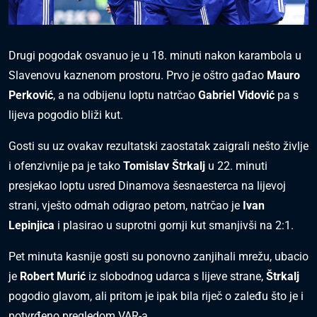
Drugi pogodak osvanuo je u 18. minuti nakon karambola u
Slavenovu kaznenom prostoru. Prvo je oštro gađao
Mauro
Perković
, a na odbijenu loptu natrčao
Gabriel Vidović
pa s
lijeva pogodio bliži kut.
Gosti su uz ovakav rezultatski zaostatak zaigrali nešto življe
i ofenzivnije pa je tako
Tomislav Štrkalj
u 22. minuti
presjekao loptu usred Dinamova šesnaesterca na lijevoj
strani, vješto odmah odigrao petom, natrčao je
Ivan
Lepinjica
i plasirao u suprotni gornji kut smanjivši na 2:1.
Pet minuta kasnije gosti su ponovno zanjihali mrežu, ubacio
je
Robert Murić
iz slobodnog udarca s lijeve strane,
Štrkalj
pogodio glavom, ali pritom je ipak bila riječ o zaleđu što je i
potvrđeno pregledom VAR-a.