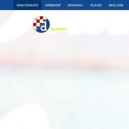
GNK DINAMO
WEBSHOP
DINAMO+
DLAND
ZAKLADA
TOP_BAR.Membersh
GNK DINAMO
VIJESTI
ULAZNICE
UTAKMICE
MOMČAD
A