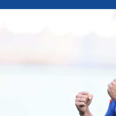
ipSuffix
KADEMIJA
KLUB
UČLANI SE