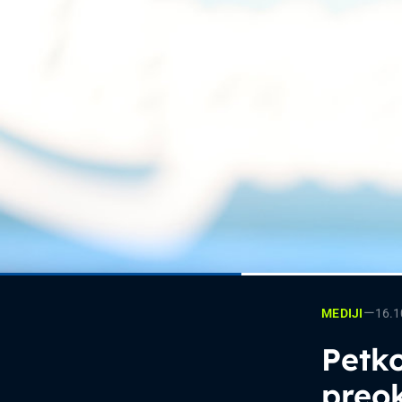
—
16.1
MEDIJI
Petko
preok