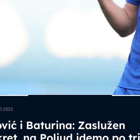
0.2022
vić i Baturina: Zaslužen
ret, na Poljud idemo po tr