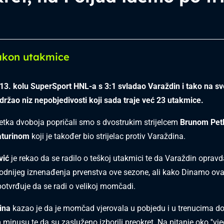
akon utakmice
13. kolu SuperSport HNL-a s 3:1 svladao Varaždin i tako na s
držao niz nepobjedivosti koji sada traje već 23 utakmice.
tka dvoboja popričali smo s dvostrukim strijelcem
Brunom Pet
aturinom
koji je također bio strijelac protiv Varaždina.
vić
je rekao da se radilo o teškoj utakmici te da Varaždin oprav
odnijeg iznenađenja prvenstva ove sezone, ali kako Dinamo ov
tvrđuje da se radi o velikoj momčadi.
ina
kazao je da je momčad vjerovala u pobjedu i u trenucima dok
minusu te da su zasluženo izborili preokret. Na pitanje oko ''vje