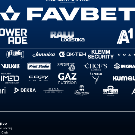
jivo
 obitelj
 Club