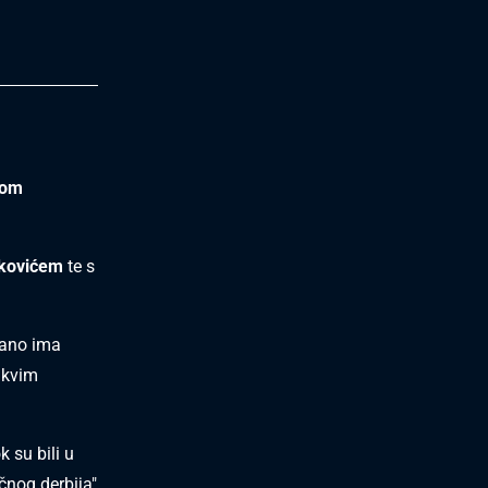
vom
kovićem
te s
dano ima
akvim
 su bili u
čnog derbija"