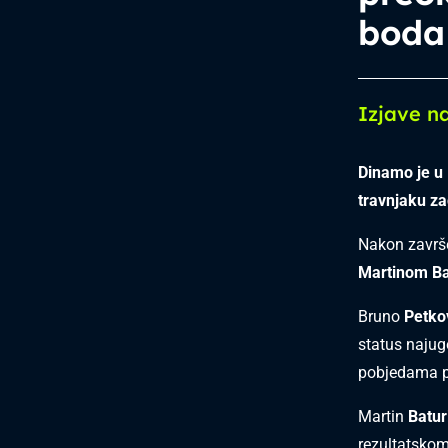
boda
Izjave n
Dinamo je u 
travnjaku za
Nakon završe
Martinom B
Bruno
Petko
status najug
pobjedama po
Martin
Batur
rezultatskom 