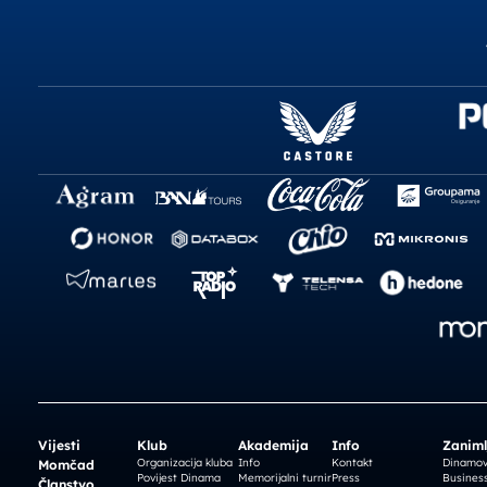
Vijesti
Klub
Akademija
Info
Zaniml
Organizacija kluba
Info
Kontakt
Dinamova
Momčad
Povijest Dinama
Memorijalni turnir
Press
Business
Članstvo