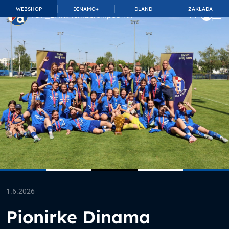
WEBSHOP
DINAMO+
DLAND
ZAKLADA
TOP_BAR.MembershipSuffix
1.6.2026
Pionirke Dinama