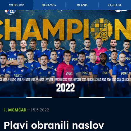
WEBSHOP
DINAMO+
DLAND
ZAKLADA
TOP_BAR.MembershipSuffix
—
15.5.2022
1. MOMČAD
Plavi obranili naslov