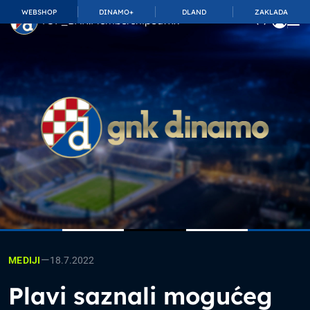
WEBSHOP
DINAMO+
DLAND
ZAKLADA
TOP_BAR.MembershipSuffix
—
18.7.2022
MEDIJI
Plavi saznali mogućeg